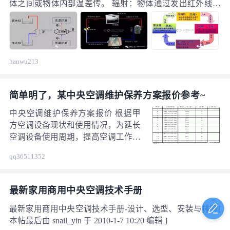
体之间或物体内部温差传。 辐射：物体通过发出红外线方
式把热量散发出去。 热力学第一定律： 能量是可以转换
的，可以传递的，能量的总量保持不。物质吸收了热量膨
胀，对外界作功把一部份能量传给了外界，热能转化为机
械能。 热力学第二定律： 指出了在自然条件下热量只能从
hanwu213
高温物体向低温物体转移，而不能由低温物体自动向高温
物体转移，也就是说在自然条件下，这个转变过程是不可
逆的。要使热传递方向倒转过来，只有靠消耗功来实现。
简单明了，某中央空调维护保养方案报价参考~
中央空调维护保养方案报价 根据甲
方空调设备现状和使用情况，为延长
空调设备使用周期，提高空调工作效
率、稳定性及降低能耗，从而减少故
qq36511352
障发生，改善办公环境，就贵公司办
公区中央空调年度维护保养拟定以下
方案。 一、年度维保设备为贵单位
最新家用商用中央空调技术手册
xxxxxx的中央空调设备
最新家用商用中央空调技术手册-设计、选型、安装与排障[
本帖最后由 snail_yin 于 2010-1-7 10:20 编辑 ]