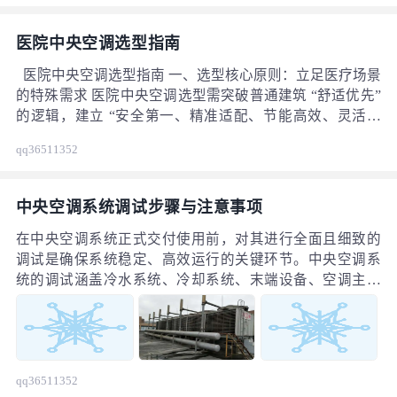
医院中央空调选型指南
医院中央空调选型指南 一、选型核心原则：立足医疗场景
的特殊需求 医院中央空调选型需突破普通建筑 “舒适优先”
的逻辑，建立 “安全第一、精准适配、节能高效、灵活运
维” 的核心原则，具体如下： （一）安全与卫生优先原则
qq36511352
医院是病原微生物聚集与传播的高风险场所，中央空调若
设计或运行不当，易成为交叉感染的 “隐形通道”。因此，
选型必须将空气安全与卫生防护放在首位：需确保系统具
中央空调系统调试步骤与注意事项
备高效空气过滤、气流组织合理、易清洁消毒的特性，能
有效阻隔细菌、病毒、气溶胶等污染物扩散；同时，冷水
在中央空调系统正式交付使用前，对其进行全面且细致的
系统、冷凝水系统需具备防滋生、防泄漏设计，避免二次
调试是确保系统稳定、高效运行的关键环节。中央空调系
污染风险。
统的调试涵盖冷水系统、冷却系统、末端设备、空调主机
以及附属设备等多个部分，每个部分的调试目的和步骤各
有差异。
qq36511352