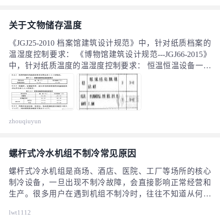
关于文物储存温度
《JGJ25-2010 档案馆建筑设计规范》中，针对纸质档案的
温湿度控制要求： 《博物馆建筑设计规范---JGJ66-2015》
中，针对纸质温度的温湿度控制要求： 恒温恒温设备一般
设计的温湿度控制范围为14-18℃ ，标准设计工况为15℃，
50%。 其中，特藏库释义为存放珍贵档案的高标准档案
库。 从上述规范要求来看，博物馆的温湿度控制要求较档
案库相对宽泛？
zhouqiuyun
螺杆式冷水机组不制冷常见原因
螺杆式冷水机组是商场、酒店、医院、工厂等场所的核心
制冷设备，一旦出现不制冷故障，会直接影响正常经营和
生产。很多用户在遇到机组不制冷时，往往不知道从何下
手排查。本文结合实际维修经验，整理出5个快速排查方
lwt1112
法，帮助您判断故障原因，必要时及时联系专业维修人员