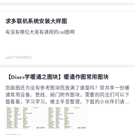
处理。 一、先检查螺杆式冷水机组电源和控制系统 不制冷
的第一步，先确认机组是否真正"在运行"。 查看控制面板
有无报警提示，记录故障代码
求多联机系统安装大样图
有没有哪位大哥有通用的cad图啊
cof1778419935
636
【Diors学暖通之图块】暖通作图常用图块
您画图还为没有参考图块而放满了速度吗？现共享一份暖
通常用设备、管线、阀门附件图块，需要的同志们可以下
载看看，学习学习。楼主辛苦整理，下载的小伙伴们请勿
默默下载，回复下，让俺知道你的足迹曾经来过！！！
（由于附件太大，故只部分截屏发出来，全部附件：回复
可见）