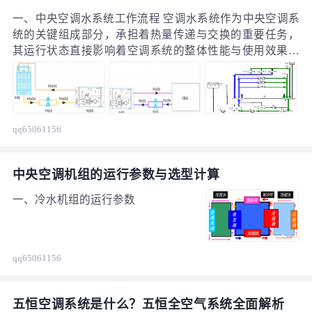
介质，主机通过氟利昂和水进行热交
换，再由水和室内空气进行热交换，
一、中央空调水系统工作流程 空调水系统作为中央空调系
热交换途径为氟利昂 — 水 — 空气。
统的关键组成部分，承担着热量传递与交换的重要任务，
氟机则以氟利昂作为工质，由氟利昂
其运行状态直接影响着空调系统的整体性能与使用效果。
直接和室内空气进行热交换，途径为
空调水系统主要包括冷却水系统（涵盖冷却水管、泵、冷
氟利昂 — 空气。由于水的比热容为
却塔、冷凝器、阀门等部件）、冷冻水系统（包含冷冻水
4.2KJ/（kg?℃），空气的比热容为
管、泵、末端、阀门、保温、膨胀水箱等组件）以及冷凝
1KJ/（kg?℃），水的比热容更大，
水系统。
这意味着水机在热交换过程中能更高
qq65061156
效地传递热量，就像同样配置的车，
跑高速的车比跑市区的车更省油，所
中央空调机组的运行参数与选型计算
以水机的整体能效相对较高。
一、冷水机组的运行参数
qq65061156
五恒空调系统是什么？五恒全空气系统全面解析