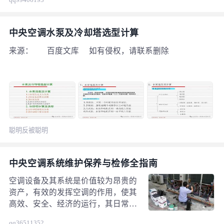
打坏转子），很多人凭 “油位镜大概
有油” 就加油，结果修坏主机。其实
螺杆机的加油量有精准确认方法，结
中央空调水泵及冷却塔选型计算
合油位镜、机型参数和运行状态，3
步就能搞定，新手也能学会。 一、
来源： 百度文库 如有侵权，请联系删除
先搞懂：螺杆机加油量 “差一点就出
事”，别凭感觉 螺杆机的冷冻油不仅
润滑，还负责 “密封压缩腔”（减少
制冷剂泄漏），油量必须精准：加少
了
聪明反被聪明
误
中央空调系统维护保养与检修全指南
空调设备及其系统是价值较为昂贵的
资产，有效的发挥空调的作用，使其
高效、安全、经济的运行，其日常维
护保养是必要的；定期的维护保养可
qq36511352