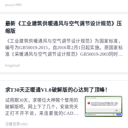
故障出现概率。 一、压缩机进水带来的影响 水分进入制冷
jnxzyc986
系统并侵入压缩机内部，易引发连锁问题： 冷冻油出现乳
化，润滑性能下降，加快转子、轴承等部件磨损； 压缩机
内部金属构件发生锈蚀，情况严重会出现转子抱死； 管路
最新《工业建筑供暖通风与空气调节设计规范》压
节流位置形成冰堵，造成机组无法正常运转；
缩版
《工业建筑供暖通风与空气调节设计规范》为国家标准，
编号为GB50019-2015，自2016年2月1日起实施。原国家标
准《采暖通风与空气调节设计规范》GB50019-2003同时废
止。
fengleiad
求T30天正暖通V1.0破解版的心达到了顶峰！
试用期30天，求哪位大神赐个管用的
破解版吧。网上下了几个，安装完天
正打不开不说，来连累我的CAD也
打不开。提示损坏的映像.......结尾错
冷暖世界1982
误状态0XC0e90008