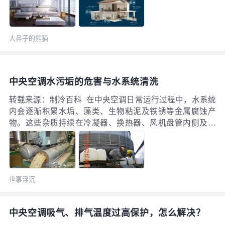
大鼻子的熊猫
中央空调水污垢的危害与水系统清洗
转载来源：制冷百科 在中央空调日常运行过程中，水系统
内会逐渐积累水垢、藻类、生物粘泥及铁锈等金属腐蚀产
物。这些杂质持续在冷凝器、换热器、风机盘管内侧及管
路内部堆积。随时间推移，管路通量逐渐变小，直接影响
换热效果。污垢导热系数极低，当堆积物完全掩盖换热器
换热面时，制冷换热效率大幅下降。 一毫米水垢足以使中
央空调机组制冷量下降20%至40%，同时增加冷凝器压力，
世事浮沉
加重电机负荷，多消耗电能20%至30%。
中央空调吸气、排气温度过高保护，怎么解决？