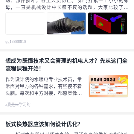
动、部件损坏，甚至人员伤亡。 如何拧紧一个小小的螺
母，一直是机械设计中长盛不衰的话题，大家比较了解
的，例如日本的偏心螺母、唐氏螺母和中国自紧王螺母，
但我们今天不讲这些紧固件界的明星，我们来聊聊工作中
最基本的固定螺母的方法。 螺栓为什么越拧越紧呢？ 一
般情况下，我们对于螺栓断裂从以下四个方面来分析：
qq13888818
想成为既懂技术又会管理的机电人才？先从这门全
流程课程开始！
作为设计院的水暖电专业技术员，常
常面对甲方的各种需求，有些摸不着
头脑。每次和甲方对接，都感觉像隔
着一堵墙，沟通不顺畅，设计方案改
a我是来学习的
了又改，心力交瘁。那些想要转型去
房地产工作的建筑设计工作者，更是
迷茫，不知道房地产的机电设计和设
板式换热器应该如何设计优化？
计院有啥不同，担心自己适应不了新