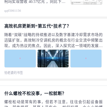
再扩大，“东数西算”算力枢纽与青
柯玛实现营收 40.57亿元 ，同比下降
海、西藏等能源优势区成核心落地梯
12.23% 。归属于上市公司股东的净
qq65061156
队，同时继续下沉到更多四五线甚至
利润 3785.47万元 ，同比下降
县级区域。
24.36% 。 截至报告期末， 澳柯玛总
资产为81.12亿元，净资产为26.85亿
高效机房更新到“第五代”技术了？
元，资产负债率为66.89%。
随着“双碳”战略的持续推进以及数字基建冷却需求市场的
迅猛扩张，高效制冷空调机房的概念在行业交流中频繁出
现，成为热议的焦点。因此，深入探究这一领域的发展历
程与现状，也将有助于理解把握这一细分市场对于暖通技
术的需求。
怕老婆的书签
什么螺栓不松没事，一松就断？
螺栓松动是常有的事，但若不注意，往往会引起设备振