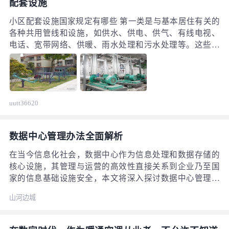
配套设施
小区配套设施国家规定有哪些 第一类是与基本居住有关的
各种共用管线和设施，如供水、供电、供气、有线电视、
电话、宽带网络、供暖、雨水处理和污水处理等。这些设
施的存在确保了基本住所的需求得到满足。 第二类是与家
庭生活需求有关的各种公共设施，包括教育、医疗卫生、
文化体育、商业服务、金融邮电、社区服务和行政管理等
设施。 这些设施满足了人们在基本住所需求之外的更高生
uutt36620
活需求。一般来说，配套设施指与小区的住宅规模或人口
规模相适应的公共服务设施、道路和公共绿地的综合称
呼。道路主要指小区内的道路以及与城市公共交通路线相
数据中心管理办法全面解析
连接的道路和相关设施。公共绿地指的是小区内的绿地建
设。
在当今信息化社会，数据中心作为信息处理和数据存储的
核心设施，其管理与运营的高效性直接关系到企业乃至国
家的信息基础设施安全，本文将深入探讨数据中心管理办
法，包括其目的、基本原则、具体实施步骤以及常见问题
山河边城
的解决办法，以期为数据中心的管理提供一份全面的指
导。 一、数据中心管理办法的目的与重要性 数据中心管理
办法的主要目的是确保数据中心的稳定运行，提高数据处