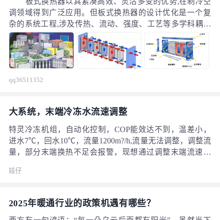
环境，错过职业发展的好机会。而甲
板式换热器以其紧凑高效、灵活多变的优势,在制冷空
方的房地产设计总监、工程师们，也
调领域得到广泛应用。但板式换热器的设计优化是一个复
有自己的烦恼。在项目从拿地到运营
杂的系统工程,涉及传热、流动、强度、工艺等多学科耦合
的全过程中，机电设计的管控步骤复
问题。本文在系统总结板式换热器设计要点的基础上,重点
杂得像一团乱麻，技术管控要点和建
探讨了其优化设计的方向和方法。
造标准难以把握，设计方案的经济性
比选也让人头疼，一不小心就可能造
成成本浪费。
qq36511352
大系统，末端冷冻水流速调整
特灵冷冻机组，自动化控制，COP能效达不到，温差小，
进水7℃，回水10℃，流量1200m?/h,流量无法调整，调整流
量，部分末端换热不足会报警，现想通过调整末端流速，
让末端充分换热，让温差变大，有些什么好方法？
娃仔
2025年暖通行业的政策机遇有哪些？