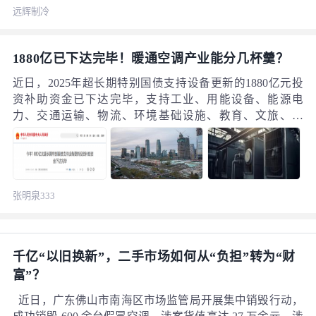
相关知识算的非常吃力，人工智能的回答是约125到400
远辉制冷
帕，这个数值显然有点过于宽泛了影响到了整体设计和风
机的选型。哪位大佬合作帮我看看，不胜感激。
1880亿已下达完毕！暖通空调产业能分几杯羹？
近日，2025年超长期特别国债支持设备更新的1880亿元投
资补助资金已下达完毕，支持工业、用能设备、能源电
力、交通运输、物流、环境基础设施、教育、文旅、医
疗、住宅老旧电梯、电子信息、设施农业、粮油加工、安
全生产、回收循环利用等领域约8400个项目，带动总投资
超过1万亿元。 值得暖通空调产业高度关注的是，全国老旧
中央空调更新改造已被列为重点支持方向，释放出巨大市
张明泉333
场信号。
千亿“以旧换新”，二手市场如何从“负担”转为“财
富”？
近日，广东佛山市南海区市场监管局开展集中销毁行动，