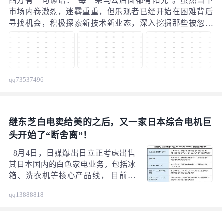
西方有一句谚语：“每一朵乌云后面都有阳光”。虽然当下
市场内卷激烈，迷雾重重，但乐观者已经开始在困难背后
寻找机会，积极探索新技术新业态，深入挖掘那些被忽视
或未被充分开发的细分领域，以期在激烈的市场竞争中脱
颖而出。那么，2025年市场释放出了哪些积极信号？又将
给暖通企业带来哪些机会？本文与您共同探讨。
qq73537496
继东芝白电卖给美的之后，又一家日本综合电机巨
头开始了“断舍离”！
8月4日，日媒爆出日立正考虑出售
其日本国内的白色家电业务，包括冰
箱、洗衣机等核心产品线， 目前已
向包括三星、LG在内的多家公司探
qq13888818
询了收购意向。另外土耳其的Ar?elik
和某中国企业也有收购意向。 10月
会把范围缩小到几家优先交涉权的企