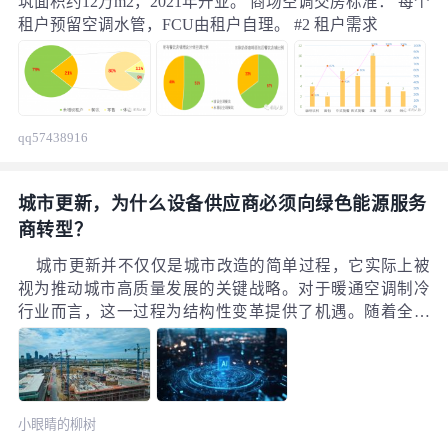
筑面积约12万m2，2021年开业。 商场空调交房标准： 每个
租户预留空调水管，FCU由租户自理。 #2 租户需求
qq57438916
城市更新，为什么设备供应商必须向绿色能源服务
商转型？
城市更新并不仅仅是城市改造的简单过程，它实际上被
视为推动城市高质量发展的关键战略。对于暖通空调制冷
行业而言，这一过程为结构性变革提供了机遇。随着全球
对环境保护和可持续发展的重视不断加深，特别是在“双
碳”目标——即碳达峰和碳中和目标的推动下，暖通空调制
冷行业正面临前所未有的挑战与机遇。 行业内的企业必须
顺应这一趋势，从传统的设备供应商角色，逐步转变为绿
小眼睛的柳树
色能源服务商。