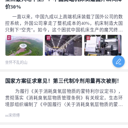
价30%
一直以来，中国九成以上高端机床装载了国外公司的数
控系统，外国公司拿走了整机成本的40%，机床制造大国
只剩下“空壳”。如今，这个困扰中国机床生产的魔咒终于
在金普新区里被打破了，进口设备瞬间就降价了30%以
上。
坐怀不乱的山
楂
国家方案征求意见！第三代制冷剂用量再次被削！
为履行《关于消耗臭氧层物质的蒙特利尔议定书》，
贯彻落实《消耗臭氧层物质管理条例》有关规定，生态环
境部组织编制了《中国履行〈关于消耗臭氧层物质的蒙特
利尔议定书〉国家方案（2024~2030）（征求意见稿）》
aa宋师傅
（以下简称《国家方案》），并于7月2日公开征求意见。