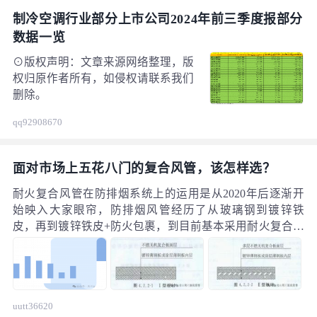
域，并设置全方位的保护措施，如墙壁、家具、地面和天
制冷空调行业部分上市公司2024年前三季度报部分
花板的防尘覆盖。对于人员密集区域，设置隔离区，禁止
数据一览
非作业人员进入，确保施工安全。同时，关闭空调设备，
并与消防部门沟通，确保消防报警控制电路处于关闭状
⊙版权声明：文章来源网络整理，版
态。
权归原作者所有，如侵权请联系我们
删除。
qq92908670
面对市场上五花八门的复合风管，该怎样选？
耐火复合风管在防排烟系统上的运用是从2020年后逐渐开
始映入大家眼帘，防排烟风管经历了从玻璃钢到镀锌铁
皮，再到镀锌铁皮+防火包裹，到目前基本采用耐火复合风
管的状况。 建筑通风领域因为技术的进步和建筑规范的
相关要求，造成了耐火复合风管的种类繁多，让人眼花缭
乱，但其如何选择又是至关重要的，毕竟直接关系到建筑
物的消防安全。 面对市场上五花八门的复合风管，该如何
uutt36620
选呢?其实做到“