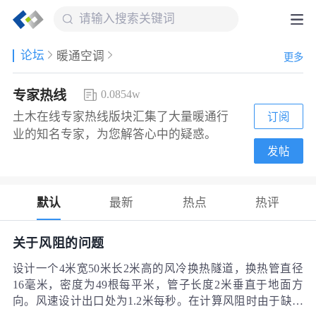
论坛
暖通空调
更多
专家热线
0.0854w
土木在线专家热线版块汇集了大量暖通行
订阅
业的知名专家，为您解答心中的疑惑。
发帖
默认
最新
热点
热评
关于风阻的问题
设计一个4米宽50米长2米高的风冷换热隧道，换热管直径
16毫米，密度为49根每平米，管子长度2米垂直于地面方
向。风速设计出口处为1.2米每秒。在计算风阻时由于缺少