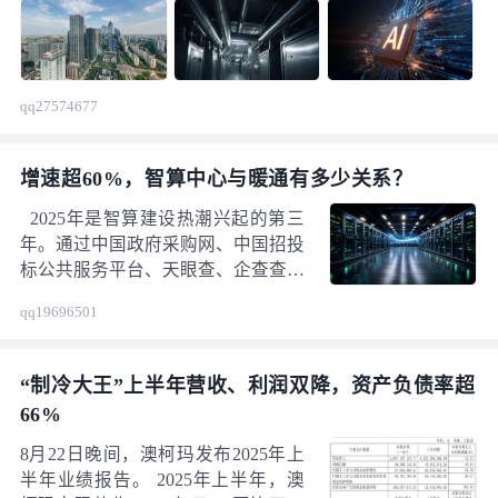
段。这一纲领性文件不仅为未来城市建设的方方面面指明
了方向，也为与之息息相关的暖通空调（HVAC）行业带
来了深刻的变革契机与明确的发展航标。 在新时代的浪潮
下，暖通空调行业必须超越传统“温度调节器”的定位，向
qq27574677
“建筑智慧能源核心”和“健康环境创造者”的战略角色转型升
级。
增速超60%，智算中心与暖通有多少关系？
2025年是智算建设热潮兴起的第三
年。通过中国政府采购网、中国招投
标公共服务平台、天眼查、企查查、
寻标宝等渠道梳理发现，2025年上半
qq19696501
年的公开招投标市场上，围绕土建基
础设施和IT基础架构等方方面面的建
设内容，国内智算中心相关项目中标
“制冷大王”上半年营收、利润双降，资产负债率超
公告已发布超393个。其中，智算中
66%
心建设热潮依旧，项目数、建设规模
与中标金额均再创新高，半年涌现超
8月22日晚间，澳柯玛发布2025年上
40个亿元大单。且智算中心分布范围
半年业绩报告。 2025年上半年，澳