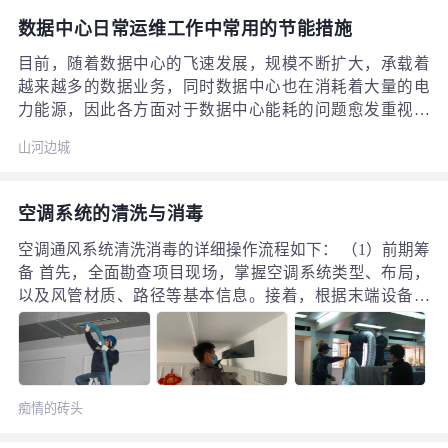
数据中心日常运维工作中常用的节能措施
目前，随着数据中心的飞速发展，规模不断扩大，承载着
越来越多的数据业务，同时数据中心也在消耗着大量的电
力能源，因此各方面对于数据中心能耗的问题愈发重视。
作为数据中心的运营者，更要做好对数据中心的能耗管理
山河边城
工作，从日常工作中的一点一滴去发掘数据中心的节能潜
力，下面给大家介绍一下数据中心在日常维护中常用的节
能措施。 1 合理规划气流组织 根据数据中心实际运行情
空调系统的清洗与消毒
况，尤其是针对建设时间较长的数据中心或数据机房，由
于当时正处于数据中心建设的初期或发展期，没有太多的
空调通风系统清洗消毒的详细操作流程如下： （1）前期筹
建设经验，因此，大部分机房在实际运行过程中会出现空
备 首先，全面勘查项目现场，掌握空调系统类型、布局，
调设备能耗高、存在局部热点等问题，这些问题都是与机
以及风管材质、路径等基本信息。接着，根据末端设备的
房内的气流组织不合理分不开的。解决上述问题通常采取
数量和位置，制定施工进度计划，并确定人员配置、设备
以下的措施：
需求及清洗方式。这些计划需经过比选人审核同意后实
施。同时，按照作业区域和阶段划分，准备必要的清洗设
备，并安排人员有序进场。 （2）现场安全保护 在清洗作
痴情的砖头
业前，对施工现场进行全面保护。地面铺设防尘材料，其
他物品使用防护布遮盖。根据施工计划，确定清洗作业区