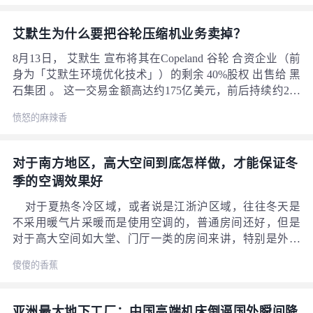
艾默生为什么要把谷轮压缩机业务卖掉？
8月13日， 艾默生 宣布将其在Copeland 谷轮 合资企业（前
身为「艾默生环境优化技术」）的剩余 40%股权 出售给 黑
石集团 。 这一交易金额高达约175亿美元，前后持续约2年
并于本月迎来终章。 在涡旋式压缩机领域，谷轮的销量一
愤怒的麻辣香
直稳居前列，艾默生为什么要把它卖掉？对业内有什么影
锅
响？ 有关实体
对于南方地区，高大空间到底怎样做，才能保证冬
季的空调效果好
对于夏热冬冷区域，或者说是江浙沪区域，往往冬天是
不采用暖气片采暖而是使用空调的，普通房间还好，但是
对于高大空间如大堂、门厅一类的房间来讲，特别是外立
面的场所，很多设计效果都是不尽人意。 我去过的大部
傻傻的香蕉
分办公楼的大堂、商场的大堂，它的冬天效果几乎微乎其
微，好在冬天都穿的多。 这里分析下主要的原因吧，主
要是4点：
亚洲最大地下工厂：中国高端机床倒逼国外瞬间降