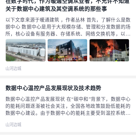
在数字时代，作为暖通空调从业者，不允许不知道
理效率，保障数据的安全性和完整性，以及促进资源的合
关于数据中心建筑及其空调系统的那些事
理分配和利用，一个良好的管理办法能够为数据中心的可
持续发展提供坚实的基础，同时降低运维成本，提升服务
以下文章来源于暖通建筑 ，作者丛林 首先，了解什么是数
质量。
据中心 数据中心是用于大规模存储、管理和分发数据的场
所，核心设备有服务器、存储系统、网络交换机等，以满
足大规模数据处理和存储的需求。 数据中心别于常规的建
筑，有如下特点和需求： 1）数据中心需要可靠的电力供
应，确保设备持续运行，一般配备冗余的电力系统；
山河边城
数据中心温控产品发展现状及技术趋势
数据中心温控产品发展现状 在“碳中和”背景下，数据中心
的能耗问题逐渐被社会关注，全国各地政策鼓励低能耗的
数据中心建设。由于数据中心的能耗主要受到温控系统能
耗的影响，因此温控设备的节能性开始对温控设备所使用
山河边城
的制冷逻辑提出了新的要求。