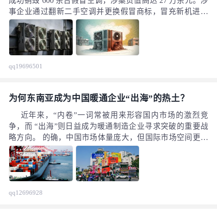
成功销毁 600 余台假冒空调，涉案货值高达 27 万余元。涉
事企业通过翻新二手空调并更换假冒商标，冒充新机进行
销售，此恶劣行为深刻暴露了二手空调市场存在的深层乱
象。随着国家“大规模设备更新和消费品以旧换新”政策的
全面深入推进，大量淘汰空调将涌入二手市场。如何构建
一个安全可靠、规范有序、绿色环保的治理体系，确保巨
qq19696501
量二手家电“有处去、好好用、可追溯”，将政策带来的回
收压力转化为循环经济发展的强大动力，已成为一项紧迫
且重要的国家级课题。
为何东南亚成为中国暖通企业“出海”的热土？
近年来，“内卷”一词常被用来形容国内市场的激烈竞
争，而 “出海”则日益成为暖通制造企业寻求突破的重要战
略方向。 的确，中国市场体量庞大，但国际市场空间更为
广阔。然而，欧美等传统出口市场技术壁垒高、本地化要
求严苛，加之贸易摩擦的不确定性，使得许多企业将目光
转向更具潜力的东南亚、拉美、中东等市场。
qq12696928