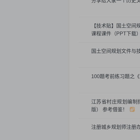
分享给大家一个历史文
【技术贴】国土空间规
课程课件（PPT下载
国土空间规划文件与
100题考前练习题之
江苏省村庄规划编制指
版） 参考借鉴！
注册城乡规划师注册办