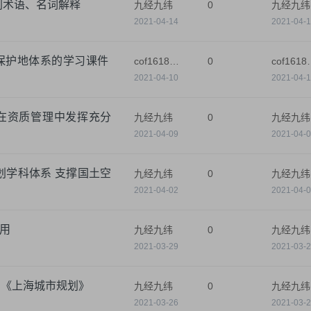
划术语、名词解释
九经九纬
0
九经九纬
2021-04-14
2021-04-
保护地体系的学习课件
cof1618018703669
0
cof161
2021-04-10
2021-04-
在资质管理中发挥充分
九经九纬
0
九经九纬
2021-04-09
2021-04-
规划学科体系 支撑国土空
九经九纬
0
九经九纬
2021-04-02
2021-04-
应用
九经九纬
0
九经九纬
2021-03-29
2021-03-
1期《上海城市规划》
九经九纬
0
九经九纬
2021-03-26
2021-03-