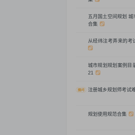
五月国土空间规划 城
合集
从经纬注考弄来的考
城市规划规划案例目录
21
注册城乡规划师考试
规划使用规范合集