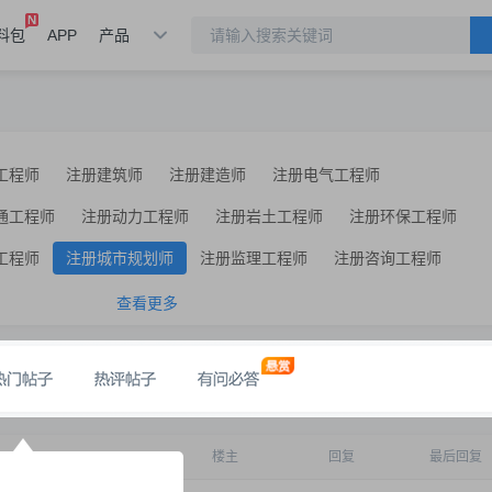
料包
APP
产品
工程师
注册建筑师
注册建造师
注册电气工程师
通工程师
注册动力工程师
注册岩土工程师
注册环保工程师
工程师
注册城市规划师
注册监理工程师
注册咨询工程师
工程师
考试·法规
易筑教育学员区
查看更多
热门帖子
热评帖子
有问必答
楼主
回复
最后回复