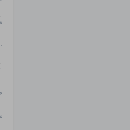
e
28
07
e
21
哼哼哈嘿914
19
07
06