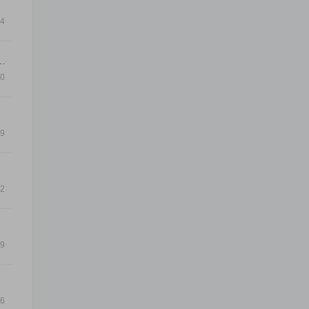
14
8018703669
10
09
02
29
26