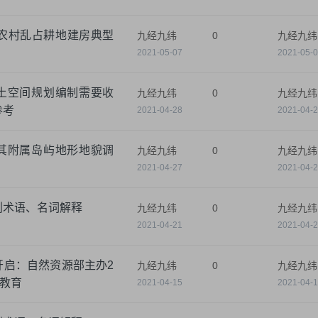
起农村乱占耕地建房典型
九经九纬
0
九经九纬
2021-05-07
2021-05-
土空间规划编制需要收
九经九纬
0
九经九纬
参考
2021-04-28
2021-04-
其附属岛屿地形地貌调
九经九纬
0
九经九纬
2021-04-27
2021-04-
划术语、名词解释
九经九纬
0
九经九纬
2021-04-21
2021-04-
开启：自然资源部主办2
九经九纬
0
九经九纬
续教育
2021-04-15
2021-04-