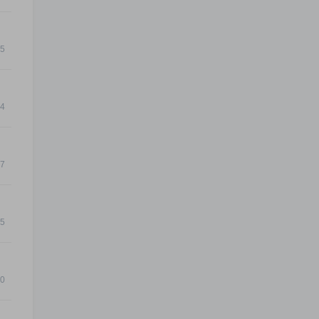
25
24
17
15
10