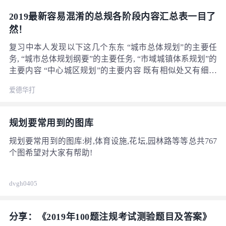
2019最新容易混淆的总规各阶段内容汇总表一目了
然！
复习中本人发现以下这几个东东 “城市总体规划”的主要任
务, “城市总体规划纲要”的主要任务, “市域城镇体系规划”的
主要内容 “中心城区规划”的主要内容 既有相似处又有细微
区别，而题目又常常是多选，具有极大迷惑性，所以本人
爱德华打
把这四项知识点按照相近的子项排列并制表，方便记忆！
先分享给大家，原创请支持！！！
规划要常用到的图库
规划要常用到的图库:树,体育设施,花坛,园林路等等总共767
个图希望对大家有帮助!
dvgh0405
分享：《2019年100题注规考试测验题目及答案》