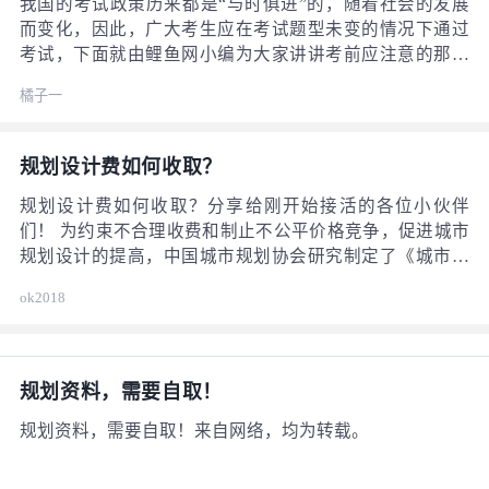
我国的考试政策历来都是“与时俱进”的，随着社会的发展
而变化，因此，广大考生应在考试题型未变的情况下通过
考试，下面就由鲤鱼网小编为大家讲讲考前应注意的那些
事儿。 考前资料的收集和整理 考生应在复习之前将需要的
橘子一
资料收集并整理好，筛选并分类。注规这一类考试需要准
备的复习资料有三类，一为指定教材，就是出版社出版的
教材和法规文件汇编和续编，指定的教材是基本资料，是
规划设计费如何收取？
本学科知识要点的浓缩。二为真题，尽管每年采用历年真
题的重复率极低，但真题是最能体现考试的难度与深度的
规划设计费如何收取？分享给刚开始接活的各位小伙伴
直观资料，十分具有代表性。考生可在相关的网站上搜索
们！ 为约束不合理收费和制止不公平价格竞争，促进城市
真题，在复习之前做几套真题，根据时间顺序从最近的那
规划设计的提高，中国城市规划协会研究制定了《城市规
年坐骑，了解自己的真实水平，掌握本门考试的脉络和重
划设计计费指导意见》！
ok2018
点难点。在考试之前在做一遍，尽管在考试中出现的那极
低的重复率也许能提高成绩。三为题库，考生在选择习题
时要注意出版社和编者，找出建工出版社的相关资料，其
他出版社的质量难以保证，若复习出现偏差，则影响考生
规划资料，需要自取！
的最终成绩。
规划资料，需要自取！来自网络，均为转载。