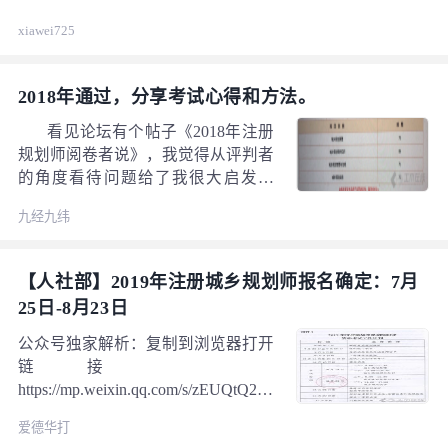
xiawei725
2018年通过，分享考试心得和方法。
看见论坛有个帖子《2018年注册
规划师阅卷者说》，我觉得从评判者
的角度看待问题给了我很大启发，
2018年注规考试本人一次性通过，成
九经九纬
绩我会附在后面，本人本着知无不言
的态度，都是我个人的思考，说对说
错请您大声批评，但我一定是真诚
【人社部】2019年注册城乡规划师报名确定：7月
的。 我主要从三个方面谈谈自己的
25日-8月23日
看法，第一：注规今后的考试变化为
怎么样？第二就是如何复习和备考？
公众号独家解析：复制到浏览器打开
第三就是考场上如何应付？再次说
链接
明，我是放开来讲，不针对谁，也不
https://mp.weixin.qq.com/s/zEUQtQ24-
为谁!
HuZoYivnbc31Q
爱德华打