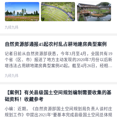
旺盛的生命力。本期刊出部分地方典型实践经验，供参考
路，坚持规划引领，强化制度供给，统筹协调推进，逐步
交流。
构建起集中连片、产业融合、生态宜居、集约高效的生
产、生活、生态用地空间新格局，成功打造了全域土地综
合整治的“余姚模式”。近年来，已累计新增耕地4.5万亩，
九经九纬
建设高标准农田35.2万亩、“旱改水”项目4121亩、质量提升
项目8229亩，批准立项农村土地综合整治项目35个、面积
2567亩。2019年全域土地综合整治工作还获得了浙江省委
自然资源部通报45起农村乱占耕地建房典型案例
副书记、宁波市委书记郑栅洁，宁波市委常委、常务副市
长陈仲朝的批示肯定。
记者日前从自然资源部获悉，今年3月至4月，全国共有19
个省（区、市）报送了地方主动发现的2020年7月份以后新
增违法占用耕地建房典型案例45起。截至4月26日，经相关
地方政府和有关部门共同努力，已整改到位33宗，正在整
九经九纬
改12宗。近日，自然资源部对这45起农村乱占耕地建房典
型案例进行了公开通报。 党中央、国务院高度重视粮食安
全问题。2020年7月3日，国务院召开电视电话会议，对全
【案例】有关县级国土空间规划编制需要收集的基
国农村乱占耕地建房问题整治工作进行动员部署，要求以
础资料！收藏参考
“零容忍”的态度，坚决遏制新增乱占耕地建房行为。
小编：近期，《自然资源部国土空间规划局负责人谈村庄
规划工作》中提出2021年“要基本完成县级国土空间总体规