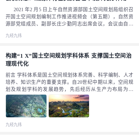
2021 年2 月5 日上午自然资源部国土空间规划局组织召
开国土空间规划编制工作推进视频会（第五期），自然资
源部党组成员、副部长庄少勤同志出席会议，会议由自然
资源部国土空间规划局局长张兵同志主持，自然资源部相
九经九纬
关司负责同志参加会议。相关省、市自然资源部门相关负
责同志及相关业务部门负责同志，规划编制技术支撑单位
有关人员参加会议。 会议流程主要有四部分，首先各
构建“1 X”国土空间规划学科体系 支撑国土空间治
省、市做交流发言，交流经验和提出目前面对的问题；第
理现代化
二是自然资源部管制司回应发言；第三是空间规划局局长
张兵汇报2021年国土空间规划工作的安排；最后是庄少勤
前言 学科体系是国土空间规划体系完善、科学编制、人才
副部长发言。
培养、知识生产的重要支撑。自20世纪中期以来，空间规
划及规划学科的发展趋势，先后经历从生产力布局为引
导，到以城市发展为重点的国土空间布局需求，再到以生
态文明为主导的国土空间格局重构，在我国经济社会发展
尤其是国土空间治理现代化中发挥了积极作用。但由于原
有体制原因所导致的山水林田湖草海分别管理以及多规体
九经九纬
系格局的特征，国土空间规划相关学科面临着学科改造与
重构并重的建设要求。