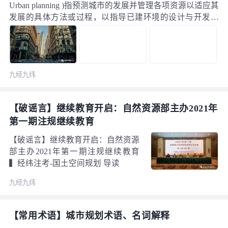
Urban planning )指预测城市的发展并管理各项资源以适应其
发展的具体方法或过程，以指导已建环境的设计与开发。
传统的城市规划多注意城市地区的实体特征。现代城市规
划则试图研究各种经济、社会和环境因素对土地使用模式
的变化所产生的影响，并制订能反映这种连续相互作用的
规划。城市规划通常包括总体规划和详细规划两个阶段。
九经九纬
在一些大中城市，总体规划和详细规划之间增加城市分区
规划。
【破谣言】继续教育开启：自然资源部主办2021年
第一期注规继续教育
【破谣言】继续教育开启：自然资源
部主办2021年第一期注规继续教育
▍经纬注考-国土空间规划 导读
九经九纬
【常用术语】城市规划术语、名词解释