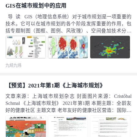
GIS在城市规划中的应用
导 读 GIS（地理信息系统）对于城市规划是一项重要的
技术。它可以在城市规划的各个阶段发挥重要的作用，包
括专题制图（图框、图例、风玫瑰）、空间叠加技术分析
（现状容积率统计、城市用地适宜性评价）、三维分析技
术（三维场景模拟、地形分析和构建、景观视域分析）、
交通网络分析技术（交通网络构建、设施服务区分析、设
施优化布局分析、交通可达性分析）、空间研究分析（空
九经九纬
间句法、空间格局分析）、规划信息管理技术（规划管理
信息系统、规划信息资源管理）等，尤其在空间分析研究
和规划管理信息系统中甚至有着不可替代的作用。
【预览】2021年第1期《上海城市规划》
文章来源：上海城市规划杂志 封面图片来源：Cristóbal
Schmal 《上海城市规划》 2021年第1期 本期主题：全龄友
好的健康社区 主题文章 老年友好的健康社区营造：国际经
验与启示 The International Experience and Enlightenment of
Building Age-friendly Healthy Communities 胡晓婧 黄建中