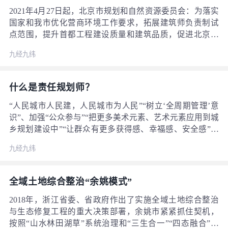
2021年4月27日起，北京市规划和自然资源委员会：为落实
国家和我市优化营商环境工作要求，拓展建筑师负责制试
点范围，提升首都工程建设质量和建筑品质，促进北京建
筑业高质量发展，实行低风险工程建设项目推行建筑师负
九经九纬
责制。
什么是责任规划师？
“人民城市人民建，人民城市为人民”“树立‘全周期管理’意
识”、加强“公众参与”“把更多美术元素、艺术元素应用到城
乡规划建设中”“让群众有更多获得感、幸福感、安全感”等
要求，要在国土空间规划工作中坚决贯彻落实。这需要通
九经九纬
过合理安排生产、生活、生态空间，走内涵式、集约型、
绿色化的高质量发展路子，努力创造宜业、宜居、宜乐、
宜游的良好环境，让人民有更多获得感，为人民创造更加
全域土地综合整治“余姚模式”
幸福的美好生活。 规划编制要接地气，规划实施更要坚持
以人民为中心。责任规划师（社区规划师、乡村规划师）
2018年，浙江省委、省政府作出了实施全域土地综合整治
制度，搭建了规划与人民群众实际生活需求良性互动的“桥
与生态修复工程的重大决策部署，余姚市紧紧抓住契机，
梁”，打通了规划落地的“最后一公里”，在实践中也显现出
按照“山水林田湖草”系统治理和“三生合一”“四态融合”思