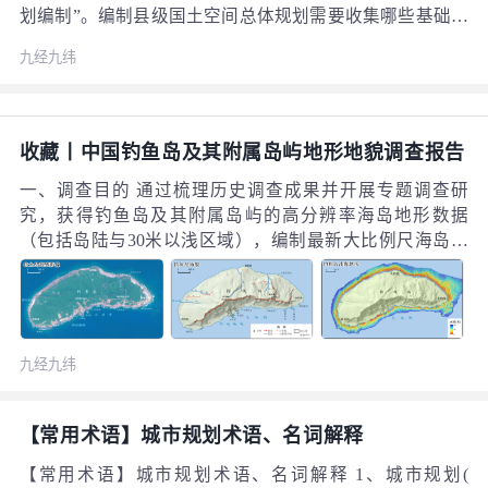
划编制”。编制县级国土空间总体规划需要收集哪些基础资
料呢？今天小编为大家分享一则案例——伊宁县国土空间
九经九纬
规划基础资料收集，供大家参考。 温馨提示：以下资料收
集的内容仅供参考，大家在编制规划时可根据地方实际情
况及相关政策进行增减。 伊宁县国土空间规划基础资料收
集
收藏丨中国钓鱼岛及其附属岛屿地形地貌调查报告
一、调查目的 通过梳理历史调查成果并开展专题调查研
究，获得钓鱼岛及其附属岛屿的高分辨率海岛地形数据
（包括岛陆与30米以浅区域），编制最新大比例尺海岛地
形地貌专题图。 二、调查内容 基于历史长期调查成果，采
用最新高分辨率卫星遥感等调查方式，开展岛陆地形地貌
与浅海地形地貌两部分调查，调查区域覆盖钓鱼岛及其附
属岛屿的主要海岛。 三、调查结果
九经九纬
【常用术语】城市规划术语、名词解释
【常用术语】城市规划术语、名词解释 1、城市规划(