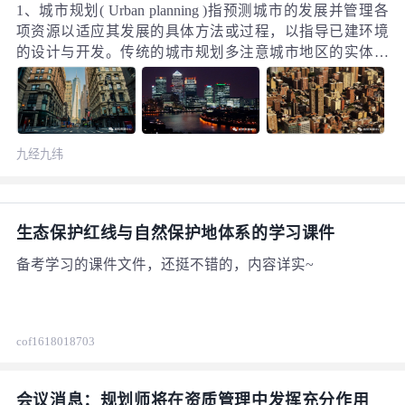
1、城市规划( Urban planning )指预测城市的发展并管理各
项资源以适应其发展的具体方法或过程，以指导已建环境
的设计与开发。传统的城市规划多注意城市地区的实体特
征。现代城市规划则试图研究各种经济、社会和环境因素
对土地使用模式的变化所产生的影响，并制订能反映这种
连续相互作用的规划。城市规划通常包括总体规划和详细
规划两个阶段。在一些大中城市，总体规划和详细规划之
九经九纬
间增加城市分区规划。
生态保护红线与自然保护地体系的学习课件
备考学习的课件文件，还挺不错的，内容详实~
cof1618018703
669
会议消息：规划师将在资质管理中发挥充分作用