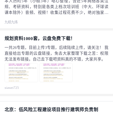
本人历时5年（小硕3年）呕心整理，含近5年网络各类注
规、考研资料，特别是各类上档次培训班（中大、环球读
课本除外）音频、视频！收集过程花费不少，绝对独家唯
一共享。资料含：1、注规教材、解说、小黄本、注规历年
九经九纬
真题、培训班历年真题解析、培训班音频、视频，及各类
网络上出现过的注规资料 （先声明：培训班类资料版权归
原机构，不得用于商业用途） 2、考研资料，含当初本人考
规划资料1000套，云盘免费下载！
研时候收集的资料，以同济、西建大为主（有需要考西建
大研究生，鄙人可献勉力）
一共26专题，目前上传3专题，后续陆续上传，请关注！ 我
直接给出专题的云盘链接，免去大家整理下载之苦：权限
无法发布链接。自己去下载吧资料真的不错，大家共享。
xiawei725
北京：低风险工程建设项目推行建筑师负责制