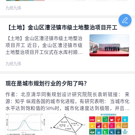
九经九纬
【土地】金山区漕泾镇市级土地整治项目开工
【土地】金山区漕泾镇市级土地整治
项目开工 近日，金山区漕泾镇市级
土地整治项目开工仪式在水库村顺利
举行。上海市规划和自然资源局副局
九经九纬
长王训国，金山区委常委、副区长王
益洋出席了开工仪式。市规划资源局
相关处室、市土地整理中心、金山区
现在是城市规划行业的夕阳了吗？
规划资源局、漕泾镇政府、项目设
计、施工、监理等参建单位及村民共
作者：北京清华同衡规划设计研究院院长袁昕链接： 来
同见证了项目指挥部揭牌和开工。
源：知乎 纵观各国的城市化进程，有研究表明： 当城市化
水平达到饱和值的50%时，城市化速度达到极限，并且以
此为分界点，此前加速此后减速。2011年，中国内地城市
化率达到50%，虽然其中有相当一部分人口是半城市化状
态，实际的城市化水平低于50%，但考虑中国未来城市化