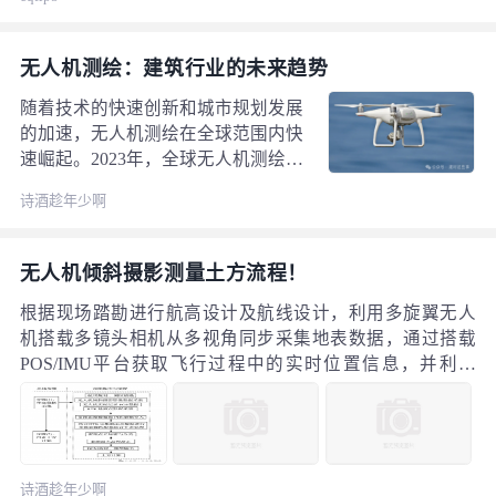
无人机测绘：建筑行业的未来趋势
随着技术的快速创新和城市规划发展
的加速，无人机测绘在全球范围内快
速崛起。2023年，全球无人机测绘市
场估值达到13.8亿美元，预计到2033
诗酒趁年少啊
年，这一数字将飙升至80.6亿美元，
年均增长率为19.3%。 建筑行业中使
用的无人机类型 在建筑工地测绘
无人机倾斜摄影测量土方流程！
中，主要使用以下三类无人机： 多
旋翼无人机：配有多个旋翼，常见的
根据现场踏勘进行航高设计及航线设计，利用多旋翼无人
四旋翼和六旋翼无人机因其稳定性和
机搭载多镜头相机从多视角同步采集地表数据，通过搭载
灵活性而备受青睐。 固定翼无人
POS/IMU平台获取飞行过程中的实时位置信息，并利用
机：外形类似传统飞机，依靠空气动
RTK设备进行地面点数据采集。 结合PhotoScan软件对测区
力升力飞行，适合大范围区域的长距
边界外多余影像数据进行剔除，利用POS数据与地面控制
离飞行。
点数据进行影像匹配和联合平差，生成稀疏点云数据。通
过对稀疏点云进行点云加密得到密集点云数据，利用点云
诗酒趁年少啊
分类方式细化出地面点和非地面点，并基于高程改进方法