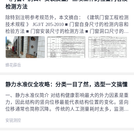
检测方法
除特别注明参考规范外，本文摘自： 《建筑门窗工程检测
技术规程 》 JGJ/T 205-2010 ■ 门窗自身尺寸的检测内容和
检验方法 ■ 门窗安装尺寸的检测方法 ■ 门窗洞口尺寸的偏
差检测方法 JGJ/T 205第 5.2.2 过去洞口尺寸控制没有得到
应有的重视，检测洞口尺寸
蜂花薛岳
静力水准仪全攻略：分类一目了然，选型一文搞懂
一、静力水准仪简介 对结构健康影响最大的外力因素是重
力，因此结构的竖向位移最能代表结构位置的变化。竖向
位移通常也简称沉降。 传统的人工测量耗时太多，监测周
期长，只能反应变化的长期趋势。难以反应快速变化的竖
安锐测控
向位移。而静力水准仪可用来在线自动测量沉降数据。
二、静力水准仪的原理及分类 静力水准仪是依据“连通管”