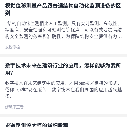
原理工作的：两端开口与大气相通的U型管注入液体后，液
视觉位移测量产品跟普通结构自动化监测设备的区
体在大气压力和重力的作用下，最终会保持在同一个水平
别
面。测量出测点液位的变化，即可得到测点的位置变化。
结构自动化监测相比人工监测，具有实时监测、高效性、
精度高、安全性强和可预测性等优点，可以有效地提高结
构安全监测的效率和准确性，为保障结构安全提供有力支
持。那么最新的自动化健康监测设备（变焦视觉位移监测
安锐测控
仪）跟普通结构监测自动化设备有什么区别呢？ 机器视觉
采用光学图像结合智能算法和物联网技术，利用先进的智
能标靶识别及亚像素处理等技术，实现了前端高精度多点
数字技术未来在建筑行业的应用，怎样能够为我所
表面位移测量，并通过物联网实现数据安锐测控云端一体
用？
化。主要是基于计算机数字图像处理、非接触的全场光学
测量方法来获取被测物的（水平、沉降和动静挠度）位
数字技术在未来建筑中的应用，才用bim技术建模的形式，
移。在被测物表面安装测量靶标，机器视觉相机抓拍靶标
俗称“小样”现在版的，数字技术在我们周围的应用越来越
成像，通过亚像素算法计算靶标图像像素的位移，将图像
多，
位移按比例转换到物理空间位移，获取被测对象实际位
建筑施工者
移。
求道路测设大师的详细教程