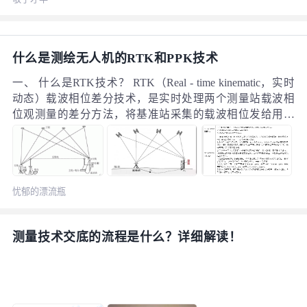
什么是测绘无人机的RTK和PPK技术
一、 什么是RTK技术？ RTK（Real - time kinematic，实时
动态）载波相位差分技术，是实时处理两个测量站载波相
位观测量的差分方法，将基准站采集的载波相位发给用户
接收机，进行求差解算坐标。 也就是说，RTK需要有另外
一个设备作为基准站，基准站接收到的卫星信号通过无线
通信网实时发给用户。用户接收机将接收到的卫星信号和
收到基准站信号实时联合解算，求得基准站和流动站间坐
忧郁的漂流瓶
标增量（基线向量）。求解出的平面精度可达到1-2厘米。
测量技术交底的流程是什么？详细解读！