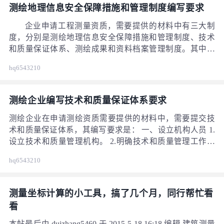
仪器购买发票，发票查验，购买合同，精度证明材料，机
测绘地理信息安全保障措施和管理制度编写要求
身号以及出场编号，仪器照片等；
企业申请工程测量资质，需要提供的材料中有三大制
度，分别是测绘地理信息安全保障措施和管理制度、技术
和质量保证体系、测绘成果和资料档案管理制度。其中测
绘地理信息安全保障措施和管理制度的编写要求是： 1.设
hq6543210
立测绘地理信息安全保密工作机构。 2.从事涉密测绘业务
的人员应当具有中华人民共和国国籍，签订保密责任书，
接受保密教育。 3.建立健全测绘地理信息安全保密管理制
测绘企业编写技术和质量保证体系要求
度。明确涉密人员管理、保密要害部门部位管理、涉密设
备与存储介质管理、涉密测绘成果全流程保密、保密自查
测绘企业在申请测绘资质需要提供的材料中，需要提交技
等要求。
术和质量保证体系，其编写要求是： 一、设立机构人员 1.
设立技术和质量管理机构。 2.明确技术和质量管理工作的
主管领导、技术和质量管理机构的负责人。技术和质量管
hq6543210
理机构负责人应当具备中级及以上测绘专业技术职称。 3.
配备与业务相适应的质检人员。质检人员应当是测绘专业
技术人员。 二、建立管理制度 1.建立健全技术管理制度，
测量坐标计算的小工具，搞了几个月，同行帮忙看
明确技术设计、技术处理和技术总结等要求。其中简单、
看
日常性的测绘项目可以制定《作业指导书》。
本帖最后由 duizhang5460 于 2015-5-18 16:18 编辑 建筑测量