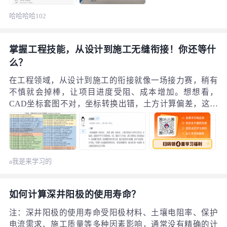
哈哈哈哈102
掌握工程技能，从设计到施工无缝衔接！你还等什
么？
在工程领域，从设计到施工的衔接就像一场接力赛，稍有
不慎就会掉棒，让项目进度受阻、成本增加。想想看，
CAD坐标套图不对，坐标转换出错，土方计算偏差，这些
问题是不是让你头疼不已？别担心，今天就给大家带来一
门能让你轻松实现设计到施工顺畅衔接的课程——《工程
总、测量负责人必会工程技能》。 这门课程带大家学会
CAD总平面坐标、结构基础图坐标的正确对应，熟练进行
a我是来学习的
承台角点、道路中桩、项目建筑红线等坐标的提取与编
号。而且，也会给大家讲解Excel坐标数据批量导入CAD，
桩位偏差坐标数据、实测数据批导入CAD这些操作。
如何计算深井阳极的使用寿命？
注：深井阳极的使用寿命受阳极材料、土壤电阻率、保护
电流需求、施工质量等多种因素影响，通常没有精确的计