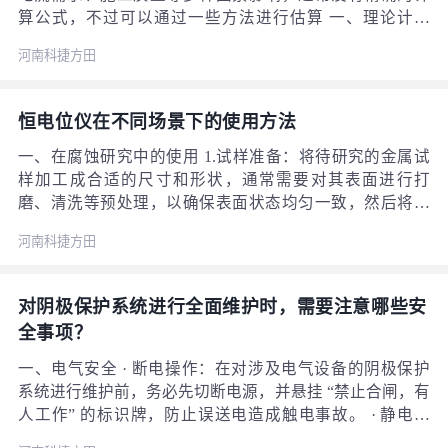
算公式，不过可以通过一些方法进行估算 一、理论计算
法：对于可溶阳极，在一定电流密度下，其寿命主要与阳
河南科捷方田
极金属的纯度有关。可以根据阳极材料的电化学当量、通
过的电流以及阳极的质量来估算使用寿命。对于高硅铸铁
阳极，已知其电化学当量，假设在一定的电流密度下工
恒电位仪在不同场景下的使用方法
作，通过计算阳极消耗一定质量所需的时间来估算其寿
命。但这种方法忽略了土壤环境等其他因素的影响，计算
一、在腐蚀研究中的使用 1.试样准备：将待研究的金属试
结果只是一个理论值。
样加工成合适的尺寸和形状，通常需要对其表面进行打
磨、清洗等预处理，以确保表面状态均匀一致，然后将其
作为工作电极。 2.溶液配置：根据研究目的，配置相应的
河南科捷方田
腐蚀介质溶液，例如模拟海水、酸性溶液或碱性溶液等。
将溶液倒入电解池中，确保溶液体积足够覆盖电极且处于
合适的液位。 3.电极安装：把工作电极、参比电极和对电
对阴极保护系统进行全面维护时，需要注意哪些安
极正确安装在电解池中，保证电极之间的相对位置合适，
全事项？
且与溶液充分接触，同时避免电极之间相互碰撞。
一、电气安全 · 断电操作：在对涉及电气设备的阴极保护
系统进行维护前，务必先切断电源，并悬挂 “禁止合闸，有
人工作” 的标识牌，防止误送电造成触电事故。 · 静电防
护：由于阴极保护系统中可能存在静电积累，在接触设备