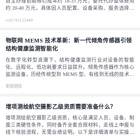
自主办理初期核心成本约 18-35 万元，委托代办整体费用
约 20-40 万元，具体因人员配置、设备采购、服务选择等
差异较大。以下是详细费用构成与说明： 一、核心费用明
cof1743123440
细（2026 年 1 月参考） 费用类别 明细 费用区间 备注 人员
440
成本 至少 5 名测绘专业技术人员（含 2 名中级职称，可配
1 名注册测绘师），含薪酬、社保等；人员挂靠约 5-10 万
物联网 MEMS 技术革新：新一代倾角传感器引领
元 / 人 / 年
结构健康监测智能化
在数字化转型浪潮下，结构健康监测行业对设备的智能
化、远程化、低功耗要求日益提升。倾角传感器作为核心
监测设备，历经传统型到 MEMS 型、有线到无线的技术迭
代，已实现与物联网、云平台、边缘计算的深度融合，成
安锐测控
为推动工程安全监测智能化的关键力量。本文将聚焦新一
代倾角传感器的技术创新、产品升级与行业应用突破。
一、MEMS 技术：倾角传感器的核心赋能引擎 MEMS（微
增项测绘航空摄影乙级资质需要准备什么？
机电系统）技术的成熟是倾角传感器实现轻量化、高精
度、低成本的核心前提。相较于传统传感器，MEMS 倾角
增项测绘航空摄影乙级资质，核心是满足人员、设备、制
传感器在性能上实现全面突破：体积缩小至方寸之间，便
度三类硬性条件，同时备齐全套合规材料，走线上申报与
于在狭小空间（如桥梁支座、隧道衬砌）安装；功耗降低
线下核验流程，无需业绩证明。以下是详细清单与实操要
80% 以上，为无线低功耗运行提供可能；精度提升至 0.01°
点： 一、核心条件（增项必备） 1. 人员要求（共 15 人）