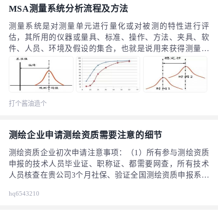
MSA测量系统分析流程及方法
测量系统是对测量单元进行量化或对被测的特性进行评
估，其所用的仪器或量具、标准、操作、方法、夹具、软
件、人员、环境及假设的集合，也就是说用来获得测量结
果的过程。理想的测量系统在每次使用时应只产生正确的
测量结果：与一个标准值相符。 在现实生活中，理想的测
量系统几乎是不存在的：用一把校准好的卡尺，不同的人
测量同一件零件都会产生不同的结果。不良的测量系统产
打个酱油造个
生的测量结果往往本身就有较大的偏差，从而可能掩盖被
饭
分析过程的偏差，这种结果用于质量验证、质量改进和过
程控制分析显然是不恰当的。
测绘企业申请测绘资质需要注意的细节
测绘资质企业初次申请注意事项：（1）所有参与测绘资质
申报的技术人员毕业证、职称证、都需要网查，所有技术
人员核查在贵公司3个月社保、验证全国测绘资质申报系统
无信息；（2）申报公司应有单独存放测绘材料的档案室，
hq6543210
并且需要专门持有“涉密证书”的人员看管，存放条件必须
有空调、铁门、铁窗、铁柜、监控器等；（3）仪器要求：