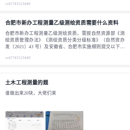
cof1743123440
级别，可捕捉结构微变形数据；抗过载冲击能力强，适配
人员类型 数量 核心要求 测绘专业高级工程师 1 人 职称可
440
复杂工程环境。
查，提供评审文件 / 公示网址
合肥市新办工程测量乙级测绘资质需要什么资料
合肥市新办工程测量乙级测绘资质，需按自然资源部《测
绘资质管理办法》《测绘资质分类分级标准》（自然资办
发〔2021〕43 号）及安徽省、合肥市实施细则提交以下材
料，均为原件彩色扫描件（JPEG/PDF），通过 “全国测绘
cof1743123440
资质管理信息系统” 在线申报。 一、主体资格与基础材料
440
测绘资质申请表（系统填报并导出，加盖公章）。 企业法
人营业执照副本（经营范围含 “测绘服务” 或 “工程测
量”）。
土木工程测量的题
谁做出来20块，大佬们来