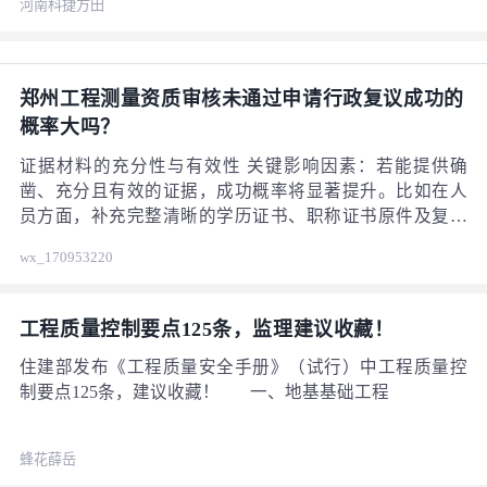
河南科捷方田
或管道前，应先进行静电释放，可使用静电消除器或触摸
接地金属物体等方式。 · 绝缘检测：维护过程中要检查电
缆、设备等的绝缘性能，防止因绝缘损坏导致漏电。使用
绝缘电阻测试仪进行检测，确保绝缘电阻符合要求。
郑州工程测量资质审核未通过申请行政复议成功的
概率大吗？
证据材料的充分性与有效性 关键影响因素：若能提供确
凿、充分且有效的证据，成功概率将显著提升。比如在人
员方面，补充完整清晰的学历证书、职称证书原件及复印
件，规范且能体现关键信息的劳动合同，近 3 个月连续、
wx_170953220
足额且缴纳单位与申请单位一致的社保缴纳证明，这些材
6580
料可有力证明人员资质及劳动关系。若还有人员培训记
录、参与相关项目成果等材料，会进一步增强说服力。在
工程质量控制要点125条，监理建议收藏！
仪器设备方面，设备购买发票、购置合同等所有权证明，
以及详细完整的维护记录、校准证书、检定报告等，能证
住建部发布《工程质量安全手册》（试行）中工程质量控
明设备符合要求。若无法提供这些关键证据，或证据存在
制要点125条，建议收藏！ 一、地基基础工程
瑕疵、模糊不清等问题，成功概率会大打折扣。
蜂花薛岳