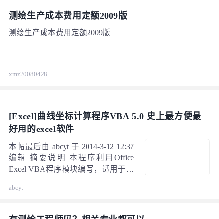
测绘生产成本费用定额2009版
测绘生产成本费用定额2009版
xmz20080428
[Excel]曲线坐标计算程序VBA 5.0 史上最方便最
好用的excel软件
本帖最后由 abcyt 于 2014-3-12 12:37
编辑 摘要说明 本程序利用Office
Excel VBA程序模块编写，适用于公
路、铁路等线形计算，程序主要包括
abcyt
（交点法、线元法坐标正反算，竖曲
线计算，平面控制网“导线、高程”平
差，曲线超高加宽、计算工具箱等，