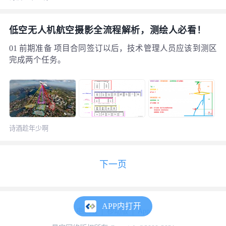
进行非地面点高程改正，联合改正后的地面点和非地面点
构建数字高程模型(DEM)，最后通过导入测区和设计标高
低空无人机航空摄影全流程解析，测绘人必看！
进行土方计算。
01 前期准备 项目合同签订以后，技术管理人员应该到测区
完成两个任务。
诗酒趁年少啊
下一页
APP内打开
电脑版
移动版
App