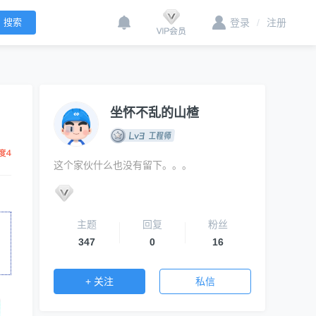
登录
/
注册
坐怀不乱的山楂
这个家伙什么也没有留下。。。
主题
回复
粉丝
347
0
16
+ 关注
私信