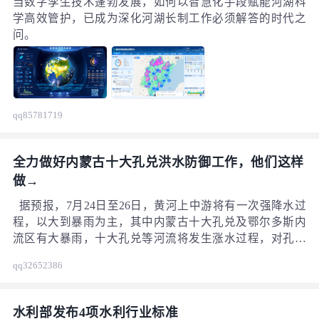
保持和生态保护空间格局。上游保土蓄水、中游保护修
当数字孪生技术蓬勃发展，如何以智慧化手段赋能河湖科
复、下游治污减排。谋划实施水土保持、防洪减灾、基础
学高效管护，已成为深化河湖长制工作必须解答的时代之
设施、污水治理和再生水利用、科技支撑、新能源产业等6
问。
类24个重点项目。规划到2030年，入黄泥沙量再减少
10%，减到95万吨，水土保持率达到77.77%，林光草光互
补、风光同场模式试点取得明显成效。
qq85781719
全力做好内蒙古十大孔兑洪水防御工作，他们这样
做→
据预报，7月24日至26日，黄河上中游将有一次强降水过
程，以大到暴雨为主，其中内蒙古十大孔兑及鄂尔多斯内
流区有大暴雨，十大孔兑等河流将发生涨水过程，对孔兑
沿线城镇和工农业设施造成威胁，高含沙洪水进入黄河还
qq32652386
可能淤积堵塞干流河道，防汛安全形势严峻。 国家防总副
总指挥、水利部部长李国英高度重视内蒙古十大孔兑洪水
防御工作，在专题会商时指出，要密切监视十大孔兑雨情
水利部发布4项水利行业标准