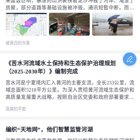
来轰轰巨响，暴涨的山洪裹挟着泥沙冲毁了河岸、淹没了
木盆地用水问题基本可以就近解决。
房屋，部分道路等基础设施被冲毁，通讯短暂中断。而就
在数小时前，在达溪村书记陈常东和村干部指挥组织下，
沿河居住的45名群众已全部提前转移至安全地带，避免了
人员伤亡。这场山洪灾害的成功避险，背后是多阶段预警
机制的精准发力和基层干部的日夜守护。
被表白的大象
《苦水河流域水土保持和生态保护治理规划
（2025-2030年）》编制完成
苦水河是宁夏境内汇入黄河的主要支流，全长233公里，流
域总面积5218平方公里。为深入贯彻黄河流域生态保护和
高质量发展重大战略，按照自治区党委和政府部署要求，
水利厅在前期调研基础上，结合流域实际，围绕流域特
直爽的手套
性，开展了深层次、系统性研究，并组织编制完成《苦水
河流域水土保持和生态保护治理规划（2025-2030年）》
（以下简称“规划”）。 规划提出苦水河流域以生态保护修
编织“天地网”，他们智慧监管河湖
复和防洪减灾为重点，构建“一带、三区、五辐射”的水土