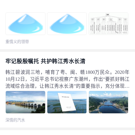
重情义的领带
牢记殷殷嘱托 共护韩江秀水长清
韩江碧波润三地，哺育了粤、闽、赣1800万民众。2020年
10月12日，习近平总书记视察广东潮州，作出“要抓好韩江
流域综合治理，让韩江秀水长清”的重要指示，充分体现对
流域民生福祉的深切关怀，为新时代韩江保护治理指明了
前进方向。 五年来，在水利部的坚强领导下，水利部珠江
水利委员会深入贯彻落实习近平总书记重要指示精神，切
实履行流域机构职责，锚定推动水利高质量发展“六条实施
深情的汽水
路径”，统筹推进韩江流域综合治理，强化流域统一规划、
统一治理、统一调度、统一管理，筑牢水安全根基、优化
水资源配置、提升水生态质量，将总书记的殷殷嘱托转化