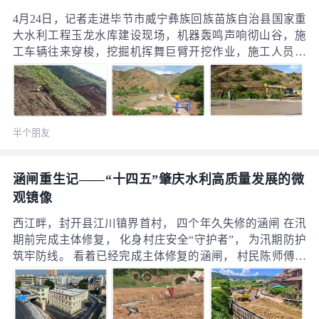
4月24日，记者走进毕节市威宁彝族回族苗族自治县国家重
大水利工程玉龙水库建设现场，机器轰鸣声响彻山谷，施
工车辆往来穿梭，挖掘机挥舞巨臂开挖作业，施工人员各
司其职、默契配合，呈现一派热火朝天的建设景象。 进场
道路开挖建设中 自今年3月底玉龙水库施工准备工程开工以
来，现场投入挖掘机、运输车辆等机械设备10余台，施工
和管理人员密切配合，一方面加快临时营地建设，另一方
半个朋友
面加快导流隧洞、枢纽区配套交通等基础工程建设，工程
有序开展。
涵闸重生记——“十四五”肇庆水利高质量发展的微
观镜像
西江畔，封开县江川镇界首村， 四个年久失修的涵闸 在汛
期前完成主体修复， 化身村庄安全“守护者”， 为汛期防护
筑牢防线。 看着已经完成主体修复的涵闸， 村民陈师傅脸
上露出欣慰的笑容说道： “去年汛期我们还提心吊胆， 现
在心里踏实多了。” 在粤港澳大湾区（肇庆·封开）绿色粮
仓建设项目支持下，界首村四个涵闸的修复工作被纳入江