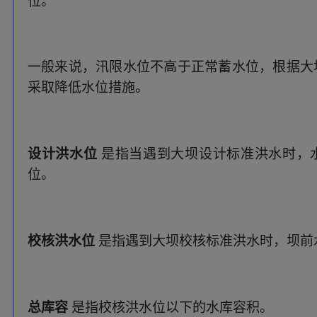
校核洪水位
是指遇到大坝校核标准洪水时，坝前
总库容
是指校核洪水位以下的水库容积。
做好小型水库巡查管护工作应当掌握的
法律
法》《中华人民共和国防洪法》《水库大坝安全
管理办法》
《小型水库防汛“三个责任人”履
库防汛“三个重点环节”工作指南（试行）》
《汛限水位监督管理规定（试行）》等。