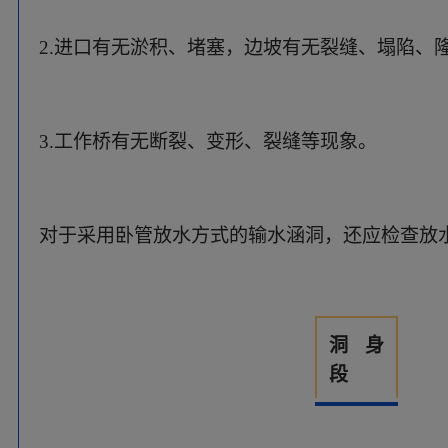
洞身
段
1.洞身沿线是否存在坝体变形、塌陷，洞身有
渗水、淤积、鼓起等现象；
2.结构缝有无错动、渗水，填料有无流失、老化
3.放水时洞身有无异响。