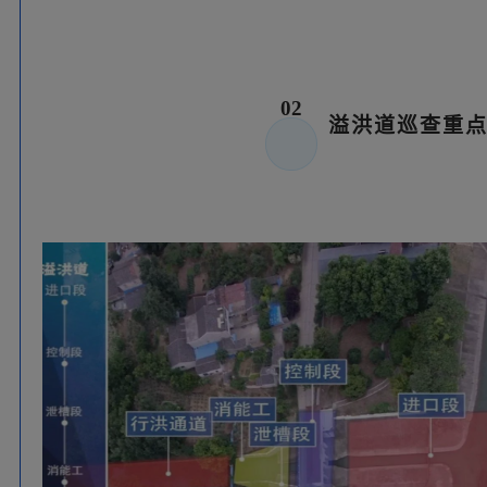
进口
段
1.是否有人为加筑子堰、设障阻塞、拦鱼网等影