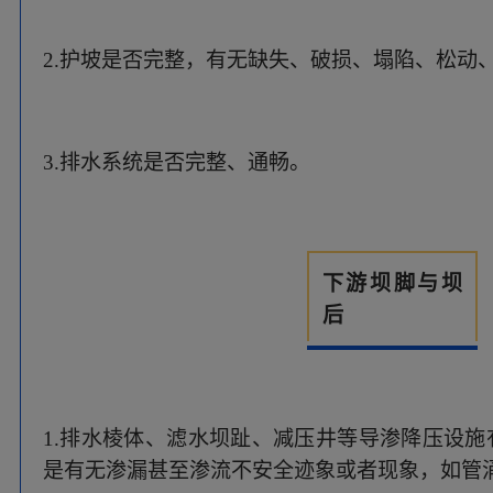
1.排水棱体、滤水坝趾、减压井等导渗降压设
是有无渗漏甚至渗流不安全迹象或者现象，如管
2.坝后管理范围内有无影响工程安全的建筑、鱼
近坝岸
坡
边坡有无滑坡、危岩、大体积掉块、裂缝、异常