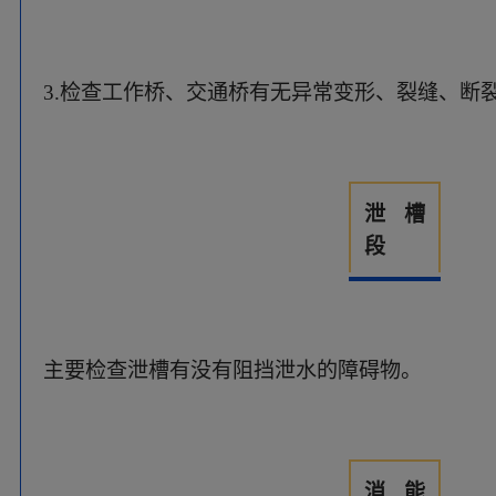
消能
工
有无缺失、损毁、破坏、冲刷、土石堆积等现象
行洪通
道