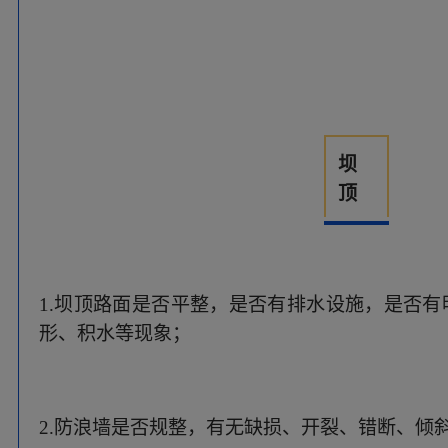
2.防浪墙是否规整，有无缺损、开裂、错断、倾
3.两侧坝肩与两岸坝端有无裂缝、塌陷、变形等
4.兼做道路的坝顶是否有危害大坝安全或影响运
上游坝
坡