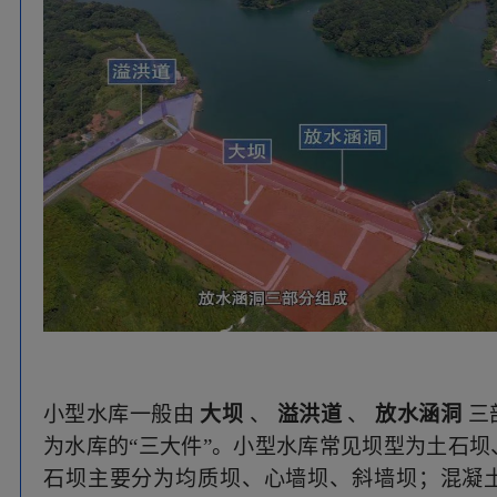
小型水库一般由
大坝
、
溢洪道
、
放水涵洞
三
为水库的“三大件”。小型水库常见坝型为土石
石坝主要分为均质坝、心墙坝、斜墙坝；混凝