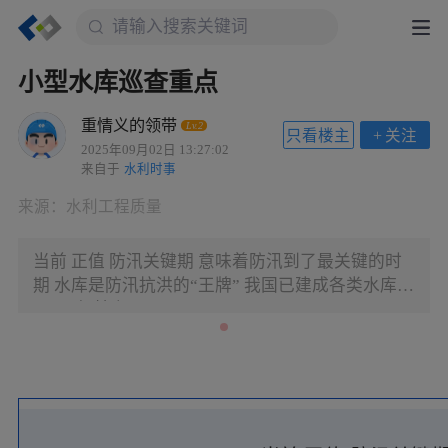
小型水库巡查重点
重情义的领带
Lv.2
只看楼主
+
关注
2025年09月02日 13:27:02
来自于
水利时事
来源：
水利工程质量
当前 正值 防汛关键期 意味着防汛到了最关键的时
期 水库是防汛抗洪的“王牌” 我国已建成各类水库
9.8万座 其中