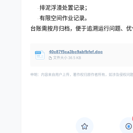
排泥浮渣处置记录；
·
有限空间作业记录。
·
台账需按月归档，便于追溯运行问题、优
40c87f5ca3bc9abfbfef.doc
文件大小 36.5 KB
申明：内容来自用户上传，著作权归原作者所有，如涉及侵权问