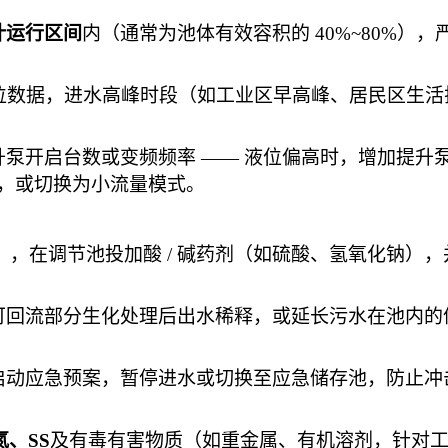
计运行区间
内（通常为池体有效容积的
40%~80%），
液位数据，进水高峰时段（如工业区早高峰、居民区生活
升泵开启台数或变频频率
—— 液位偏高时，增加提升
，或切换为小流量模式。
 8.5），在调节池投加酸 / 碱药剂（如硫酸、氢氧化钠），
可回流部分生化处理后出水稀释，或延长污水在池内的
启动应急预案，暂停进水或切换至应急储存池，防止冲
氮、SS
及有毒有害物质（如重金属、有机溶剂，针对