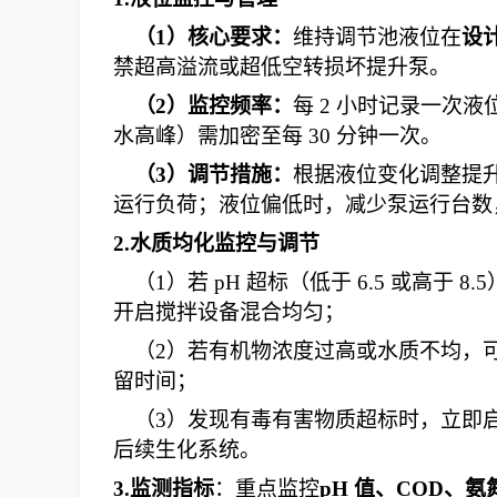
（
1
）
核心要求：
维持调节池液位在
设
禁超高溢流或超低空转损坏提升泵。
（
2
）
监控频率：
每
2 小时记录一次
水高峰）需加密至每 30 分钟一次。
（
3
）
调节措施：
根据液位变化调整提
运行负荷；液位偏低时，减少泵运行台数
2.
水质均化监控与调节
（
1
）
若
pH 超标（低于 6.5 或高于
开启搅拌设备混合均匀；
（
2
）
若有机物浓度过高或水质不均，
留时间；
（
3
）
发现有毒有害物质超标时，立即
后续生化系统。
3.
监测指标
：重点监控
pH 值、COD、氨