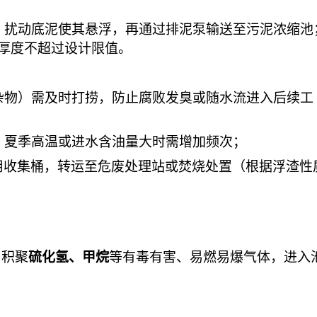
，扰动底泥使其悬浮，再通过排泥泵输送至污泥浓缩池
厚度不超过设计限值。
杂物）需及时打捞，防止腐败发臭或随水流进入后续工
次，夏季高温或进水含油量大时需增加频次；
用收集桶，转运至危废处理站或焚烧处置（根据浮渣性
易积聚
硫化氢、甲烷
等有毒有害、易燃易爆气体，进入