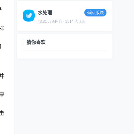
严
水处理
返回版块
43.31 万条内容 · 1514 人订阅
排
猜你喜欢
泵
并
停
击
工