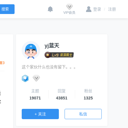
登录
/
注册
yj蓝天
这个家伙什么也没有留下。。。
主题
回复
粉丝
后
19071
43851
1325
处
+ 关注
私信