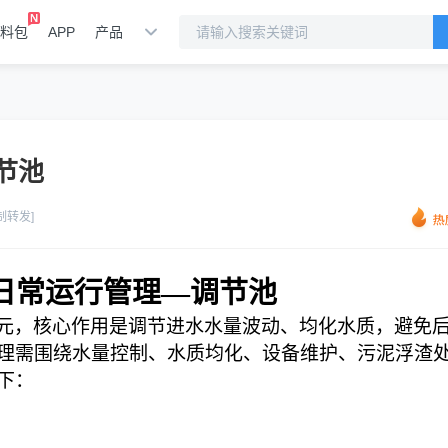
料包
APP
产品
节池
制转发]
日常运行管理
—调节池
元
，核心作用是
调节进水水量波动、均化水质
，避免
理需围绕
水量控制、水质均化、设备维护、污泥浮渣
下：