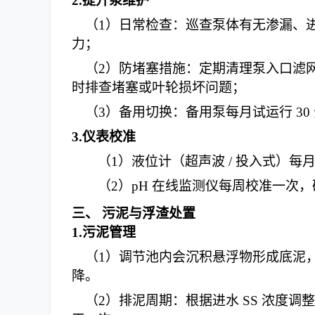
2.
提升泵维护
（
1
）
日常检查：巡查泵体有无渗漏、
力；
（
2
）
防堵塞措施：定期清理泵入口滤
时排查堵塞或叶轮损坏问题；
（
3
）
备用切换：备用泵每月试运行
3
3.
仪表校准
（
1
）
液位计（超声波
/ 投入式）
（
2
）
pH 在线监测仪每周校准一次
三、
污泥与浮渣处置
1.
污泥管理
（
1
）
调节池内会沉积悬浮物形成底泥
降。
（
2
）
排泥周期：根据进水
SS 浓度调