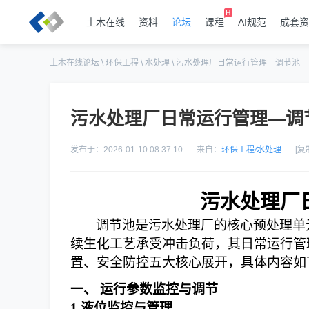
土木在线
资料
论坛
课程
AI规范
成套资
土木在线论坛
\
环保工程
\
水处理
\
污水处理厂日常运行管理—调节池
污水处理厂日常运行管理—调
发布于：2026-01-10 08:37:10
来自：
环保工程
/
水处理
[复
污水处理厂
调节池是污水处理厂的
核心预处理单
续生化工艺承受冲击负荷，其日常运行管
置、安全防控
五大核心展开，具体内容如
一、
运行参数监控与调节
1.
液位监控与管理