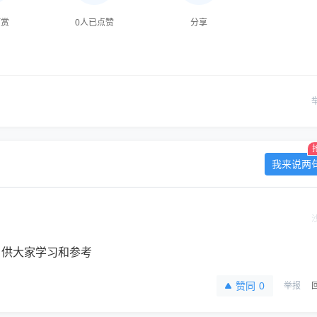
打赏
0
人已点赞
分享
我来说两
，供大家学习和参考
赞同
0
举报