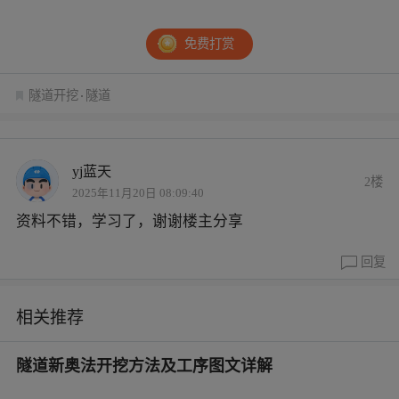
隧道开挖是 “精度活”，超挖是 “多做无用功”，欠
挖是 “埋安全隐患”。
只有根据围岩选对方法、过
程中精准控制、发现问题及时整改，才能既保证
隧道安全，又提高施工效率。毕竟，地下工程的
每一寸尺寸，都关系着后续几十年的安全运营，
容不得半点马虎。
免费打赏
隧道开挖
隧道
yj蓝天