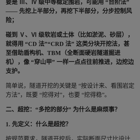
要是 Ⅲ、Ⅳ 级中等稳定围岩，可能用 “台阶法”
—— 先挖上半部分，再挖下半部分，分步控制风
险；
碰到 Ⅴ、Ⅵ 级软岩或土体（比如淤泥、砂层），
就得用 “CD 法”“CRD 法” 这类分块开挖法，甚
至借助盾构机、TBM（全断面硬岩隧道掘进
机），像 “穿山甲” 一样一点点往前推进，边挖边
支护。
简单说，隧道开挖的关键是 “按设计来、看围岩定
方法”，既要 “挖得对”，也要 “挖得稳”。
二、超挖：“多挖的部分” 为什么是麻烦事？
1. 先定义：什么是超挖？
按规范要求，隧道开挖后，实际断面尺寸比设计