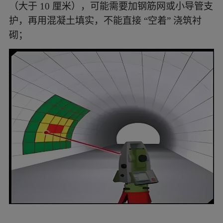
界线调整；
围岩不稳定时 “边挖边护”：
比如 Ⅴ 级围岩开
挖，挖一段（通常 1-2 米）就及时喷混凝土、打
锚杆，防止围岩坍塌导致超挖。
3. 发现问题后：及时 “科学处理”
超挖处理：
如果超挖量小（比如小于 10 厘
米），可以用喷射混凝土填补；如果超挖量大
（大于 10 厘米），可能需要加钢筋网或小导管支
护，再用混凝土填实，不能直接 “空着” 浇筑衬
砌；