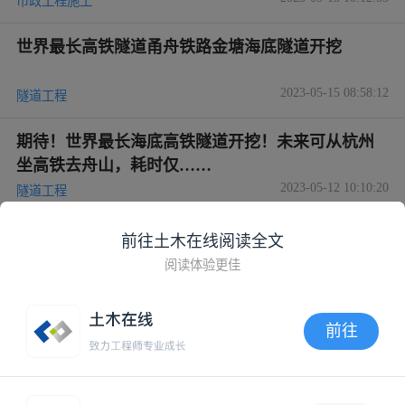
2023-05-25 09:07:37
隧道工程
Snowy 2.0 项目ECVT隧道完成开挖
2023-05-25 09:03:36
隧道工程
世界最长海底高铁隧道开挖！
2023-05-15 10:12:53
市政工程施工
前往土木在线阅读全文
阅读体验更佳
世界最长高铁隧道甬舟铁路金塘海底隧道开挖
2023-05-15 08:58:12
隧道工程
前往
期待！世界最长海底高铁隧道开挖！未来可从杭州
APP内打开
坐高铁去舟山，耗时仅……