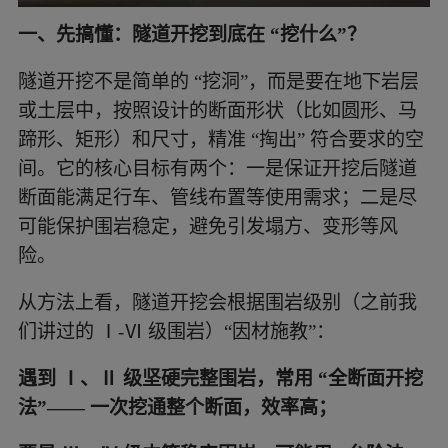
一、先搞懂：隧道开挖到底在 “挖什么”？
隧道开挖不是简单的 “挖洞”，而是要在地下岩层
或土层中，按照设计的断面形状（比如圆形、马
蹄形、矩形）和尺寸，精准 “掏出” 符合要求的空
间。它的核心目标有两个：一是保证开挖后隧道
断面能满足行车、管线布置等使用需求；二是尽
可能保护围岩稳定，避免引发塌方、变形等风
险。
从方法上看，隧道开挖会根据围岩级别（之前我
们讲过的 Ⅰ-Ⅵ 级围岩）“因材施教”：
遇到 Ⅰ、Ⅱ 级坚硬完整围岩，常用 “全断面开挖
法”—— 一次挖通整个断面，效率高；