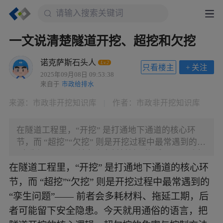
一文说清楚隧道开挖、超挖和欠挖
诺克萨斯石头人
Lv.2
只看楼主
+
关注
2025年09月08日 09:53:38
来自于
市政给排水
来源：
市政非开挖知识库
|
作者：
市政非开挖知识库
在隧道工程里，“开挖” 是打通地下通道的核心环
节，而 “超挖”“欠挖” 则是开挖过程中最常遇到的
“孪生问题”—— 前者会多耗材料、拖延工期，后者
可能留下安全隐患。今天就用通俗的语言，把隧道
在隧道工程里，“开挖” 是打通地下通道的核心环
开挖的核心逻辑、超欠挖的危害与控制方法讲明
节，而 “超挖”“欠挖” 则是开挖过程中最常遇到的
白，无论是工程人还是好奇的读者，都能轻松看
“孪生问题”—— 前者会多耗材料、拖延工期，后
懂。 一、先搞懂：隧道开挖到底在 “挖什么”？ 隧
者可能留下安全隐患。今天就用通俗的语言，把
道开挖不是简单的 “挖洞”，而是要在地下岩层或土