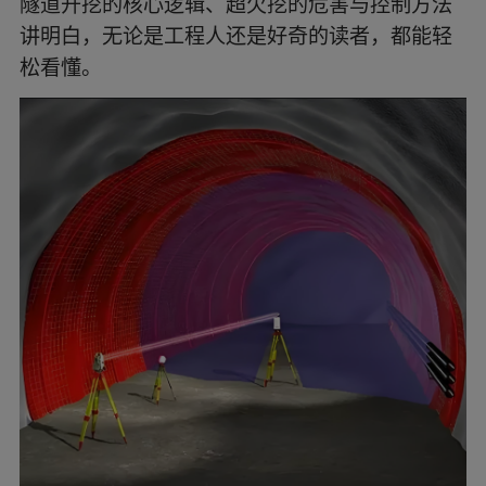
隧道开挖的核心逻辑、超欠挖的危害与控制方法
层中，按照设计的断面形状（比如圆形、马蹄形、
矩形）和尺寸，精准 “掏出” 符合要求的空间。它的
讲明白，无论是工程人还是好奇的读者，都能轻
核心目标有两个：一是保证开挖后隧道断面能满足
松看懂。
行车、管线布置等使用需求；二是尽可能保护围岩
稳定，避免引发塌方、变形等风险。