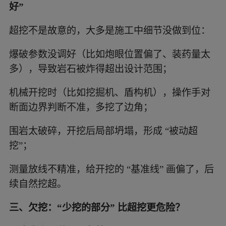
好”
超挖不是故意的，大多是施工中细节没做到位：
爆破参数没调好（比如炮眼位置偏了、装药量太
多），导致岩石被炸得超出设计范围；
机械开挖时（比如挖掘机、盾构机），操作手对
断面边界判断不准，多挖了边角；
围岩太破碎，开挖后局部坍塌，形成 “被动超
挖”；
测量放线不精准，给开挖的 “基准线” 画偏了，后
续自然挖超。
三、欠挖：“少挖的部分” 比超挖更危险？