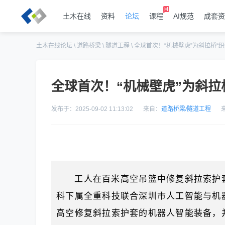
土木在线
资料
论坛
课程
AI规范
成套资
土木在线论坛
\
道路桥梁
\
隧道工程
\
全球首次！“机械壁虎”为斜拉桥“织
全球首次！“机械壁虎”为斜拉
发布于：2025-09-02 11:13:02
来自：
道路桥梁
/
隧道工程
工人在百米高空吊篮中修复斜拉索护
科下属全重科技联合深圳市人工智能与机
高空修复斜拉索护套的机器人智能装备，