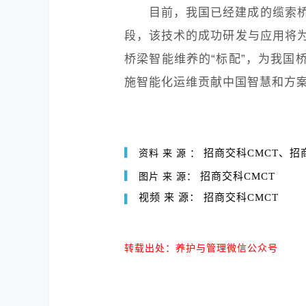
目前，我国已经建成的缆索
段，该技术的成功研发与应用将
桥梁智能维养的“标配”，为我国
施智能化运维贡献中国智慧和方
▎
招商交科CMCT、
资料
来
源
：
▎
招商交科CMCT
图片
来
源：
视频
来
源：
招商交科CMCT
▎
转载出处：养护与管理微信公众号