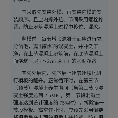
行检查。
宜采取先安装外模、再安装内模的安
装顺序。且应内撑外拉、节间采用螺栓拧
紧，防止浇筑混凝土过程中移位、漏浆。
翻模前，每节墩顶混凝土面应进行充
分凿毛，露出新鲜的混凝土，并冲洗干
净，在上节混凝土浇筑前，在底节混凝土
面浇筑一层
1～2cm 厚 1:1 的水泥净浆。
宜先外后内、先下后上逐节逐块地进
行模板的翻升。正常循环时，在第三节
（顶节）混凝土养生期间（当第三节段混
凝土强度达到
2.5MPa，第一节段混凝土
强度达到设计强度的 75%时），拆除第一
节段模板。高空作业时，应预先采用倒链
将模板吊在上面的模板上并拉紧，防止模