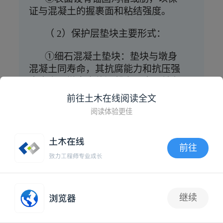
证与混凝土的握裹面和粘结强度。
（
2）保护层垫块主要形式：
①细石混凝土垫块：垫块与墩身
混凝土同寿命，其抗腐能力和抗压强
度应高于墩身本体混凝土强度，并有
足够的密实性，水胶比不大于 0.4。
前往土木在线阅读全文
阅读体验更佳
②塑料垫块：塑料垫块由专业厂
家定制，耐碱和抗老化性能良好，抗
压强度不低于 50MPa。
前往
（
3）垫块应呈梅花型相互错开，
APP内打开
分散设置在钢筋骨架外侧，至少应为
4 个/m2。
继续
抢沙发
（
4）不得使用砂浆垫块