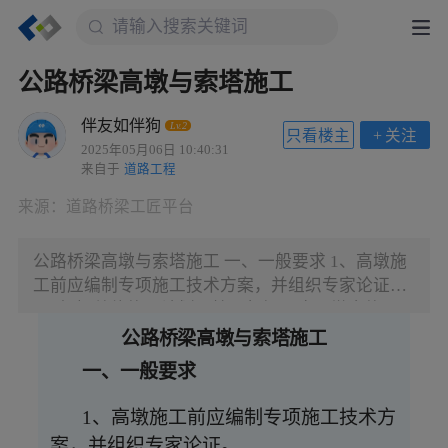
公路桥梁高墩与索塔施工
伴友如伴狗
Lv.2
只看楼主
+
关注
2025年05月06日 10:40:31
来自于
道路工程
来源：
道路桥梁工匠平台
公路桥梁高墩与索塔施工 一、一般要求 1、高墩施
工前应编制专项施工技术方案，并组织专家论证。
2、根据总体施工计划，按照架梁顺序、墩身施工
周期及控制性工程要求合理确定墩身施工顺序和作
公路桥梁高墩与索塔施工
业面个数，确定施工机具、作业班组、模板、支架
一、一般要求
等资源投入。 3、当墩高超过 30m 时，宜采用提升
架或起重机作为垂直提升设备，40m 时宜选用塔吊
1、高墩施工前应编制专项施工技术方
作为材料垂直提升设备。当墩高超过 40m 时，宜选
案，并组织专家论证。