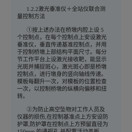
1.2.2激光垂准仪＋全站仪联合测
量控制方法
①按上述办法在桥墩内腔上设 5
个控制点，在每个控制点上安设激光
垂准仪，垂直传递基准控制点，并用
于控制桥墩上部结构平面尺寸。每分
节工作平台上设激光接收靶，能显示
光斑并捕捉斑心，激光斑心即是桥墩
控制点，进行墩身的竖向轴线传递。
模板每翻升一次，对模板的位置检查
一次，以控制桥墩的纵横向偏移和扭
转。
②为防止高空坠物对工作人员及
仪器的损伤,在控制基准点上方安设防
护罩,防护罩在控制点上方预留直径为
150mm 的通视孔,并配置活动盖板。