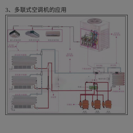
3、多联式空调机的应用