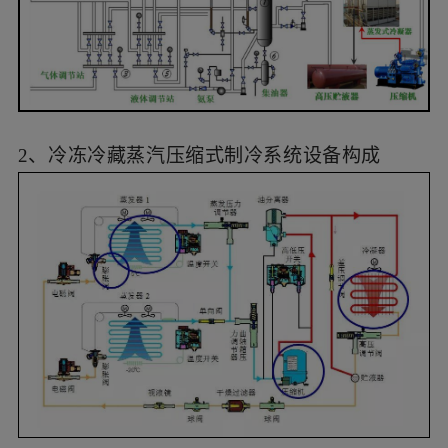
2、冷冻冷藏蒸汽压缩式制冷系统设备构成