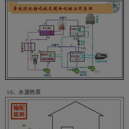
10、水源热泵