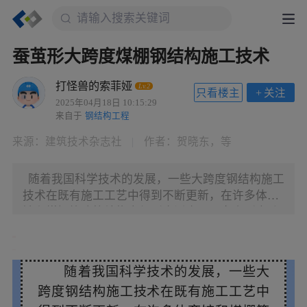
蚕茧形大跨度煤棚钢结构施工技术
打怪兽的索菲娅
Lv.2
只看楼主
+
关注
2025年04月18日 10:15:29
来自于
钢结构工程
来源：
建筑技术杂志社
|
作者：
贺晓东，等
随着我国科学技术的发展，一些大跨度钢结构施工
技术在既有施工工艺中得到不断更新，在许多体育
馆和煤棚等建筑结构中得到广泛应用。考虑到大跨
度空间钢结构的构件独特性、造型新颖性和施工复
杂性等多重因素，使得实际施工通常面临较多困
难，施工安全和结构质量难以得到保障。为有效解
随着我国科学技术的发展，一些大
决现场施工难题，许多学者采用施工工序的计算模
跨度钢结构施工技术在既有施工工艺中
拟和施工变形控制相结合的方法，对大跨度钢结构