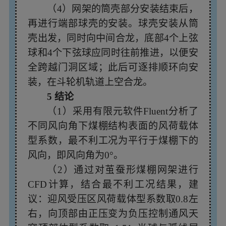
（4）网架的筒壳部分安装结束后，
再进行端部球壳的安装。球壳安装从筒
壳出发，同时向中间合龙，底部4个上弦
球和4个下弦球应同时往前推进，以便安
全跨越门洞区域；此后可逐排顺环向安
装，在斗轮机轨道上空合龙。
5 结论
（1）采用有限元软件Fluent分析了
不同风向角下煤棚结构表面的风荷载体
型系数，最不利工况为平行于煤棚下的
风向，即风向角为0°。
（2）通过对茧蚕形煤棚网架进行
CFD计算，结合最不利工况结果，建
议：迎风受压区风荷载体型系数取0.8左
右，向顶部由正压变为负压控制通风天