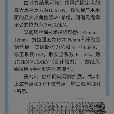
由计算结果可知：缆风绳固定点的
最大水平反力为10.6?kN，缆风绳与水平
面的最大夹角按照45°考虑，则缆风绳需
承受的拉力为
P
=15.0kN。
查阅钢丝绳技术指标可得6×37mm、
2
12mm，抗拉强度为1570
N/mm
纤维芯
钢丝绳，其破断拉力总和
G
=74.6kN；
修正系数0.82，取安全系数
K
=3.5。则
17.5kN＞15.0kN（设计轴力），故缆风
绳采用2t手拉葫芦固定即可。
第2步，由中间向两侧扩展，共4个
上弦节点和3个下弦节点，施工顺序如图
7所示。