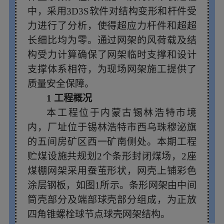
中，采用3D3S软件对结构变形和杆件受
力进行了分析，使得超应力杆件和超超
长细比均为零。通过网架的风荷载及结
构受力计算确保了网架临时支撑和设计
支撑体系相符，为现场网架施工提供了
质量安全保障。
1 工程概况
本工程位于内蒙古锡林浩特市境
内，厂址位于锡林浩特市西乌珠穆泌旗
的五间房矿区西一矿南侧处。本期工程
贮煤设施共规划2个条形封闭煤场，2座
煤棚网架采用蚕茧形状，网壳上铺彩色
涂层钢板，如图1所示。条形网架由中间
筒壳部分及端部球壳部分组成，为正放
四角锥螺栓球节点球壳网架结构。