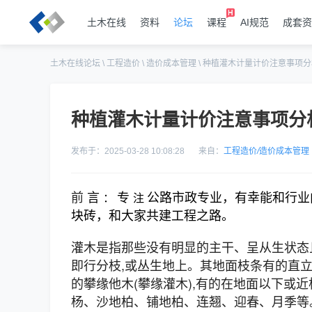
土木在线
资料
论坛
课程
AI规范
成套资
土木在线论坛
\
工程造价
\
造价成本管理
\
种植灌木计量计价注意事项分
种植灌木计量计价注意事项分
发布于：2025-03-28 10:08:28
来自：
工程造价
/
造价成本管理
前
言
专
公路市政专业，有幸能和行业
：
注
块砖，和大家共建工程之路。
灌木是指那些没有明显的主干、呈从生状态且
即行分枝,或丛生地上。其地面枝条有的直立(
的攀缘他木(攀缘灌木),有的在地面以下或
杨、沙地柏、铺地柏、连翘、迎春、月季等