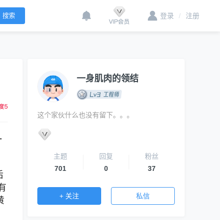
登录
/
注册
一身肌肉的领结
这个家伙什么也没有留下。。。
一
主题
回复
粉丝
701
0
37
后
有
+ 关注
私信
黄