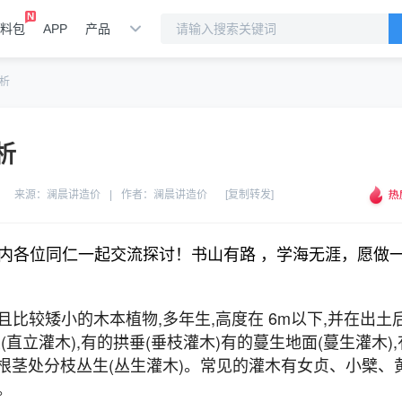
料包
APP
产品
析
析
来源：
澜晨讲造价
|
作者：
澜晨讲造价
[复制转发]
内各位同仁一起交流探讨！书山有路
，学海无涯，愿做
比较矮小的木本植物,多年生,高度在 6m以下,并在出土
直立灌木),有的拱垂(垂枝灌木)有的蔓生地面(蔓生灌木),
近根茎处分枝丛生(丛生灌木)。常见的灌木有女贞、小檗、
。