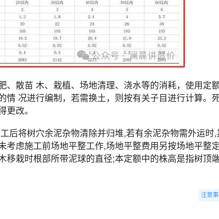
肥、散苗 木、栽植、场地清理、浇水等的消耗，使用定
的情 况进行编制，若需换土，则按有关子目进行计算。
得更改。
工后将树穴余泥杂物清除并归堆,若有余泥杂物需外运时,
未考虑施工前场地平整工作,场地平整费用另按场地平整
木移栽时根部所带泥球的直径;本定额中的株高是指树顶
注意事