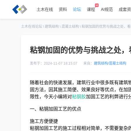
土木在线
资料
论坛
课程
AI规范
成套资
土木在线论坛
\
建筑结构
\
混凝土结构
\
粘钢加固的优势与挑战之处，看
粘钢加固的优势与挑战之处，
发布于：2024-11-07 18:15:07
来自：
建筑结构
/
混凝土结构
随着社会的快速发展，建筑行业中很多既有建筑
固方法，因其施工简便、效果良好等优点，在加
限性，今天小编将对
粘钢胶
加固工艺的利弊进行
一、粘钢加固工艺的优点
施工方便便捷
粘钢加固工艺的施工过程相对简单，不需要复杂