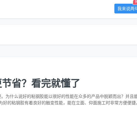
我来说两
更节省？看完就懂了
要。为什么说好的粘钢胶能以很好的性能在众多的产品中脱颖而出？并且能
 因为好的粘钢胶有着良好的触变性能，能在立面、仰面施工时非常方便便
避免出现产品材料浪费和施工返工，这样不仅能节约其施工成本，还能很