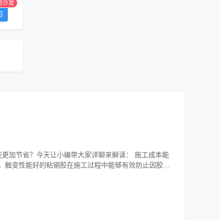
抢沙发
句
更加节省？今天让小编带大家详聊来解读： 施工成本能
捷。触变性能好的粘钢胶在施工过程中能够有效防止因胶流
好地提高其施工效率。