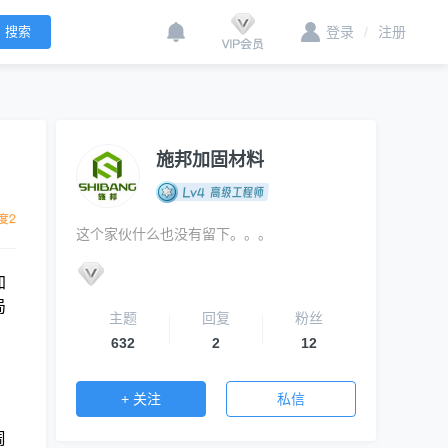
登录
/
注册
施邦加固材料
这个家伙什么也没有留下。。。
加
局
主题
回复
粉丝
632
2
12
+ 关注
私信
周