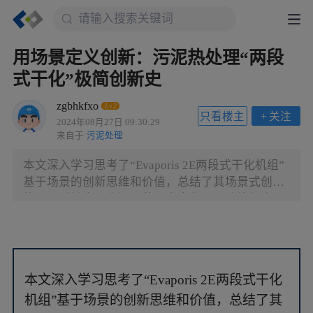
用场景定义创新：污泥热处理“两段
式干化”极简创新史
zgbhkfxo
Lv.2
只看楼主
+
关注
2024年08月27日 09:30:29
来自于
污泥处理
本文深入学习思考了“Evaporis 2E两段式干化机组”
基于场景的创新思维和价值，总结了其场景式创新
的三个关键点：中间环节与支点作用、功能复合与
系统寻优、精益掺烧与协同增长。文章还回顾了污
泥热干化技术的发展历程，以及在中国的应用实
践，特别是苏州工业园区“三厂共享、协同增长”的
案例，展示了如何通过技术与场景的创新实现环
本文深入学习思考了“Evaporis 2E两段式干化
境、社会与商业的系统性增效增益。
机组”基于场景的创新思维和价值，总结了其