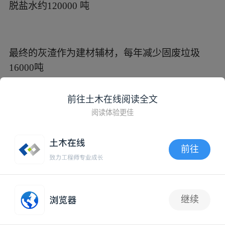
脱盐水约120000 吨
最终的灰渣作为建材辅材，每年减少固废垃圾
16000吨
前往土木在线阅读全文
阅读体验更佳
经过苏伊士运营团队后续的运营和技改，实际运
营单位能耗比设计值低29%
前往
APP内打开
荣获国家发改委首批环境污染第三方治理典型案
例，生态环境部首批工业园区减污降碳协同增效
继续
典型案例。
1