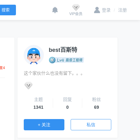
登录
/
注册
best百斯特
这个家伙什么也没有留下。。。
主题
回复
粉丝
1341
0
69
+ 关注
私信