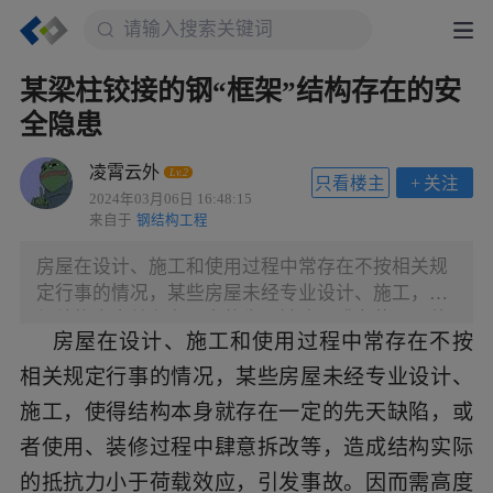
某梁柱铰接的钢“框架”结构存在的安
全隐患
凌霄云外
Lv.2
只看楼主
+
关注
2024年03月06日 16:48:15
来自于
钢结构工程
房屋在设计、施工和使用过程中常存在不按相关规
定行事的情况，某些房屋未经专业设计、施工，使
得结构本身就存在一定的先天缺陷，或者使用、装
房屋在设计、施工和使用过程中常存在不按
修过程中肆意拆改等，造成结构实际的抵抗力小于
相关规定行事的情况，某些房屋未经专业设计、
荷载效应，引发事故。因而需高度重视自建房的安
全鉴定问题。 钢框架柱脚采用刚接连接，框架柱与
施工，使得结构本身就存在一定的先天缺陷，或
主梁连接设计采用刚接连接（现状由于翼缘对接焊
者使用、装修过程中肆意拆改等，造成结构实际
缝连接很差，计算中仅能按铰接考虑）， 梁-梁连
的抵抗力小于荷载效应，引发事故。因而需高度
接采用铰接连接。