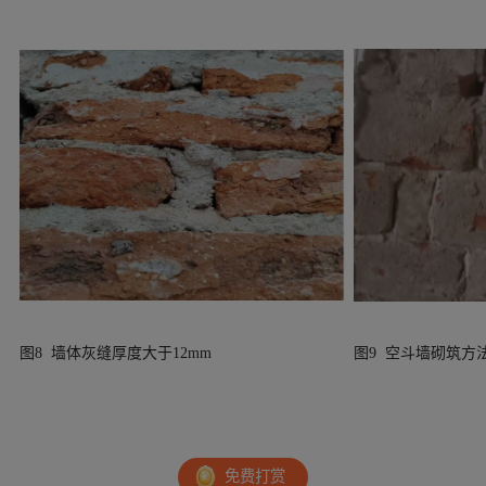
图8 墙体灰缝厚度大于12mm
图9 空斗墙砌筑方
免费打赏