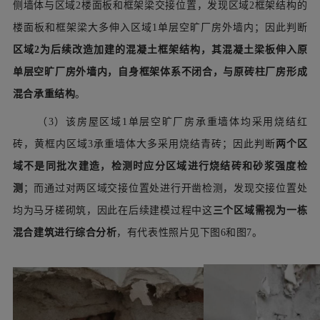
侧墙体与区域2楼面板和框架梁交接位置，发现区域2框架结构的
楼面板和框架梁大多伸入区域1单层空旷厂房外墙内；因此判断
区域2为后续改造加建的混凝土框架结构，其混凝土梁板伸入原
单层空旷厂房外墙内，自身框架体系不闭合，与原砖柱厂房形成
混合承重结构
。
（3）该房屋区域1单层空旷厂房承重墙体均采用烧结红
砖，黄框内区域3承重墙体大多采用烧结青砖；因此判断
两个区
域不是同批次建造，检测时应分区域进行烧结砖和砂浆强度检
测
；而通过对两区域交接位置处进行开凿检测，发现交接位置处
均为马牙槎砌筑，因此在后续建模过程中这
三个区域需视为一栋
混合建筑进行综合分析
，有代表性照片见下图6和图7。