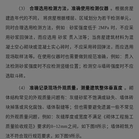
（3）
合理选用检测方法，准确使用检测仪器
。根据房屋
建造年代的不同，
将房屋根据楼层、区域划分为若干检测单元，
同时合理选用检测方法，例如
:
砂浆强度低于
2MPa
时，不应采
用砂浆回弹法，而应选用
砂浆
贯入法等；当房屋建筑材料为混
凝土空心砌块或混凝土实心砖时，不应采用砖回弹法，而应选用
现场取样法等。在使用仪器时也需要做到规范准确，例如：贯入
法检测砂浆强度时不应检测竖缝位置；检测空斗墙砖强度时不应
选取斗砖。
（4）
准确记录现场外观质量，测量建筑整体垂直度
。砌
体结构常见的外观质量问题有：灰缝砂浆不饱满或缺失、墙体砖
块掉落或风化腐蚀、墙体裂缝等；但也需要避免遗漏一些不常见
的外观质量问题，例如：灰缝厚度或宽度不满足《砌体工程施工
质量验收规范》要求的8~12mm之间，如下图8所示；墙体砌筑方
法不符合现行规范要求，如下图9所示。