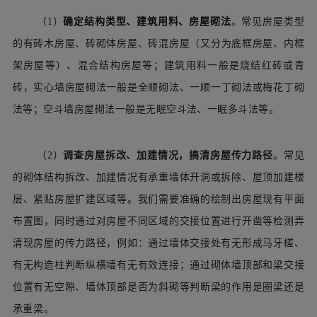
（
1）
确定结构类型、建筑用料、房屋砌法
。
常见
房屋类型
的有砖木房屋、砖砌体房屋、砖混房屋（又分为底框房屋、内框
架房屋等）、混合结构房屋等；建筑用料一般是烧结红砖或青
砖，
实心墙
房屋砌法一般是全顺砌法、一顺一
丁
砌法或
梅花丁砌
法等；空斗墙房
屋砌法一般是无眠空斗法、一眠多斗法等
。
（2）
调查房屋拆改、加建情况，搞清房屋传力路径
。常见
的砌体结构拆改、加建情况有承重墙体开洞或拆除、屋顶加建楼
层、紧贴房屋扩建区域等。我们需要准确的绘制出房屋现有平面
布置图，同时通过对房屋不同区域的交接位置进行开凿等检测弄
清现房屋的传力路径，例如：通过墙体交接处有无形成马牙槎、
有无构造柱判断纵横墙有无有效连接；通过砌体墙顶部和梁交接
位置有无空隙、墙体顶部是否为斜砌等判断梁的作用是圈梁还是
承重梁。