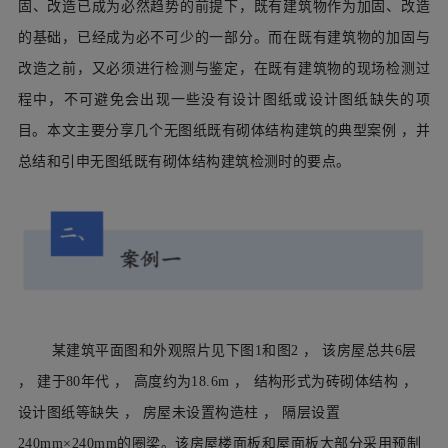
固、改造已成为必然趋势的前提下，既有建筑物作为加固、改造
的基础，已经成为必不可少的一部分。而在既有建筑物的加固与
改造之前，又
必须进行
检测与鉴定，在既有建筑物的现场检测过
程中，不可避免会出现一些没有设计图纸或设
计图纸缺失的项
目。本文主要分享几个无图纸既有砌体结构建筑的典型案例 ，并
总结和引申无图纸既有砌体结构建筑检
测时的要点。
某建筑平面图和外观照片见下图1和图2
，
该房屋总共6层
，
建于80年代
，
高度约为18.6m
，
结构形式为砖砌体结构
，
设计图纸等缺失
，
房屋未设置构造柱
，
隔层设置
240mm×240mm的圈梁。该房屋楼面板和屋面板大部分采用预制