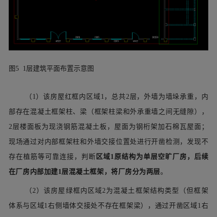
图5 1层建筑平面布置示意图
（1）该房屋红框内区域1，总共2层，外墙为墙垛承重，内
部存在混凝土框架柱、梁（框架柱梁和外承重墙之间无缝隙），
2层楼面板为现浇钢筋混凝土板，屋面为钢桁架加石棉瓦屋面；
现场通过对内部框架柱和外墙交接位置处进行开凿检测，发现不
存在植筋等可靠连接，判断
区域1原结构为单层空旷厂房，后续
在厂房内部加建1层混凝土框架，将厂房分为两层
。
（2）该房屋绿框内区域2为混凝土框架结构类型（但框架
体系与区域1右侧墙体交接处不存在框架梁），通过开凿区域1右