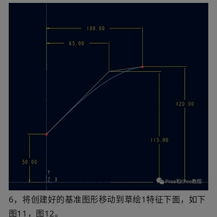
6，将创建好的基准图形移动到草绘1特征下面，如下
图11，图12。