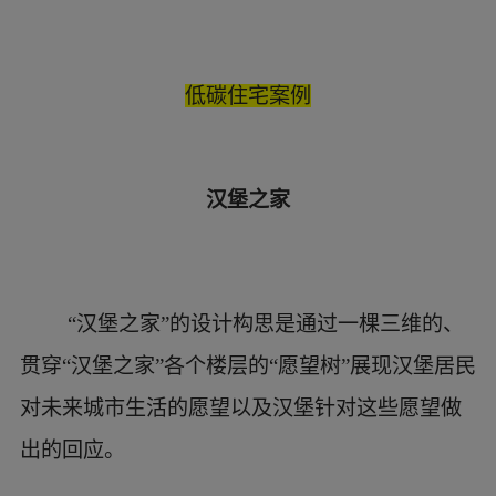
汉堡之家
“汉堡之家”的设计构思是通过一棵三维的、
贯穿“汉堡之家”各个楼层的“愿望树”展现汉堡居民
对未来城市生活的愿望以及汉堡针对这些愿望做
出的回应。
“愿望树”这一创新的展览概念形象地体现汉
堡城市的特点，即生机勃勃、日益壮大与沟通紧
密。