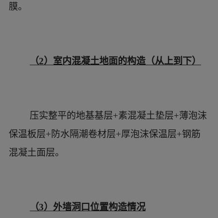
屋顶构造情况，从外到里：
屋面瓦块层+挂瓦木条+顺水木搁条+防水卷
材层+结构屋面木板层+木结构屋架框架（框架中