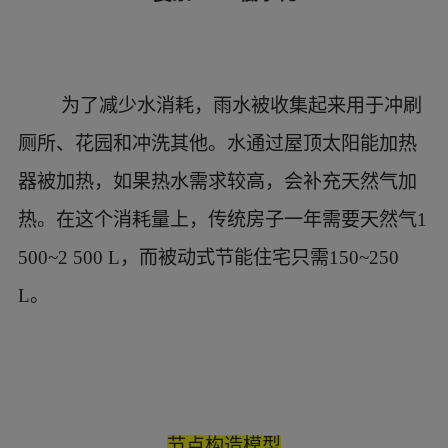
外侧，为非承重围护性砌块墙体；中间，黑
色的，为防水隔潮卷材层；里侧，为承重木结构
框架墙体部分。
木结构框架的外侧，钉设一层合成木板；木
结构框架的中间，填充纤维材质的保温隔热材
料；木结构框架的里侧，钉设单方向透潮薄膜；
木结构框架的最表面，钉设木搁栅层；后续可能
再钉设纸面石膏板饰面。