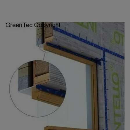
间填充纤维保温材料）+单方向透潮薄膜层+木搁
栅层（填充薄层保温材料）+后续可能钉设一层纸
面石膏板板材饰面 。