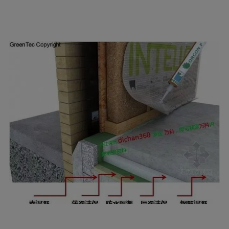
膜。
（2）室内混凝土地面的构造（从上到下）
压实整平的地基基层+素混凝土垫层+薄泡沫
保温板层+防水隔潮卷材层+厚泡沫保温层+钢筋
混凝土面层。
（3）外墙洞口位置构造情况