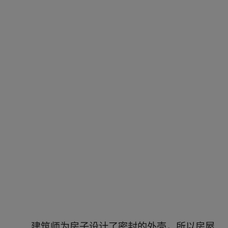
建筑师为房子设计了密封的外壳，所以房屋
几乎没有任何热量散失，也没有任何冷风吹进
来。
“被动式房屋”不仅能够通过阳光加热，甚至
可以利用家电或居住者身体释放的热量保温。