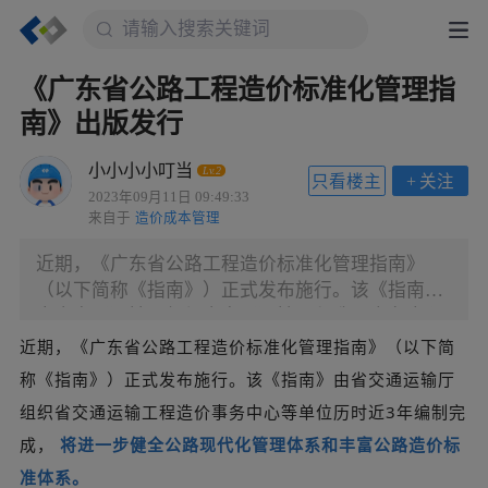
《广东省公路工程造价标准化管理指
南》出版发行
小小小小叮当
Lv.2
只看楼主
+
关注
2023年09月11日 09:49:33
来自于
造价成本管理
近期，《广东省公路工程造价标准化管理指南》
（以下简称《指南》）正式发布施行。该《指南》
由省交通运输厅组织省交通运输工程造价事务中心
等单位历时近3年编制完成， 将进一步健全公路现
近期，《广东省公路工程造价标准化管理指南》（以下简
代化管理体系和丰富公路造价标准体系。 《指南》
称《指南》）正式发布施行。该《指南》由省交通运输厅
系统总结了近十多年来我省高速公路建设造价标准
组织省交通运输工程造价事务中心等单位历时近3年编制完
化管理的实践经验和普通公路中全过程造价管理的
成，
将进一步健全公路现代化管理体系和丰富公路造价标
试点探索成果， 共分三册，分别为管理要求、前期
阶段的造价标准文件和实施阶段的造价标准文件
准体系。