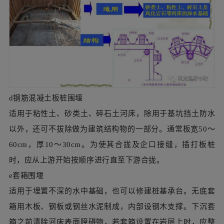
d钢筋混凝土板桩围堰
适用于粘性土、砂类土、碎石土河床，除用于基坑挡土防水
以外，还可不拔除做为建筑结构物的一部分。通常板宽50～
60cm，厚10～30cm。为使其合拢及企口接缝，插打板桩
时，应从上游开始按顺序进行直至下游合拢。
e套箱围堰
适用于埋置不深的水中基础，也可以修建桩基承台。无底套
箱用木板、钢板或钢丝水泥制成，内部设钢木支撑。下沉套
箱之前清除河床表面障碍物，若套箱设置在岩层上时，应整
平岩面；如果基岩岩面倾斜，应将套箱底部做成与岩面相同
的倾斜度以增加套箱的稳定并减少渗漏。
钢套箱：
4）基坑施工过程中的注意事项
① 满足基础施工时工程结构尺寸、工程质量、操作需要的要