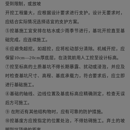
⑥应避免超挖。如超挖，应将松动部分清除。机械开挖，应
保留10cm—20cm厚底层，在浇筑前用人工挖至设计标高。
⑦挖至标高的土质基坑不得长期暴露、扰动或浸泡，并应及
时检查基坑尺寸、高程、基底承载力，符合要求后，应立即
进行基础施工。
⑧基础的轴线、边线位置及基底标高应精确测定，检查无误
后方可施工。
⑨ 在附近有其他结构物时，应有可靠的防护措施。
⑩挖基废方应按指定的位置处治，不得妨碍施工。弃土的坡
脚到坑顶缘的距离
不宜小于基坑深度。宜放于下游位置，不得污染环境，阻塞
河道，影响泄洪。
3、基坑排水
基坑坑底一般多位于地下水位以下，地下水会经常渗进坑
内，因此必须设法把坑内的水排除，随挖随排，抽水设备的