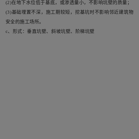
△无支撑基坑开挖模式