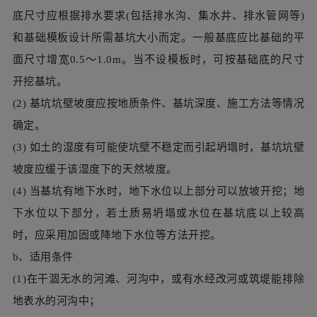
确定。
(3) 如土的湿度有可能使坑壁不稳定而引起坍塌时，基坑坑壁
坡度应缓于该湿度下的天然坡度。
(4) 当基坑有地下水时，地下水位以上部分可以放坡开挖；地
下水位以下部分，若土质易坍塌或水位在基坑底以上较高
时，应采用加固或降地下水位等方法开挖。
b、适用条件
(1)在干涸无水的河滩、河沟中，或有水经改河或筑堤能排除
地表水的河沟中；
(2)在地下水位低于基底，或渗透量小，不影响坑壁的质量；
(3)基础埋置不深，施工期较短，挖基坑时不影响邻近建筑物
安全的施工场所。
c、形式：垂直坑壁、斜坡坑壁、阶梯坑壁