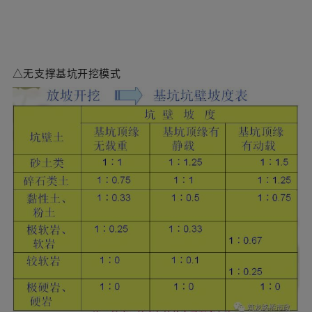
d、施工方式 ：
人力施工方法（锹、镐)
机械施工：挖土机、传送带、爬坡车、抓泥斗