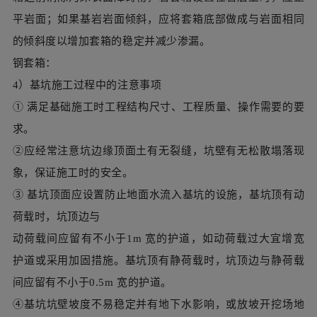
求。
②应经常注意坑边缘顶面土有无裂缝，坑壁有无松散塌落现
象，保证施工时的安全。
③ 基坑顶面应设置防止地面水流入基坑的设施，基坑顶有动
荷载时，坑顶边与
动荷载间应留有不小于1m 宽的护道，如动荷载过大宜增宽
护道或采用加固措施。基坑顶有静荷载时，坑顶边与静荷载
间应留有不小于0.5m 宽的护道。
④基坑坑壁坡度不易稳定并有地下水影响，或放坡开挖场地
受到限制，或放坡
开挖工程量大，应根据设计要求进行支护。设计无要求时，
应结合实际情况选择适宜的支护方案。
⑤挖基施工宜安排在枯水或少雨季节进行，基坑开挖直至基
础完成，应连续施工。