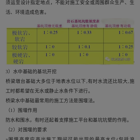
3）水中基础的基坑开挖
桥梁墩台基础大多位于地表水位以下,有时水流还比较大,施
工时都希望在无水或静止水条件下进行。
桥梁水中基础最常用的施工方法是围堰法。
（1）围堰作用
防水和围水，有时还起着支撑施工平台和基坑坑壁的作用。
（2）对围堰的要求
a围堰高度应高出施工期间可能出现的最高水位(包括浪
高)0.5～0.7m。用于防御地下水的围堰宜高出水位0.2-0.4m
。
b围堰外形应考虑河流断面被压缩后，流速增大引起水流对围
堰、河床的集中冲刷及影响通航、导流等因素，并应满足堰
身强度和稳定的要求。堰内平面尺寸应满足基础施工的需