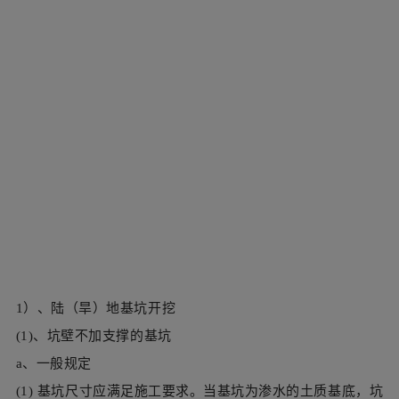
1）、陆（旱）地基坑开挖
(1)、坑壁不加支撑的基坑
a、一般规定
(1) 基坑尺寸应满足施工要求。当基坑为渗水的土质基底，坑
底尺寸应根据排水要求(包括排水沟、集水井、排水管网等)
和基础模板设计所需基坑大小而定。一般基底应比基础的平
面尺寸增宽0.5～1.0m。当不设模板时，可按基础底的尺寸
开挖基坑。
(2) 基坑坑壁坡度应按地质条件、基坑深度、施工方法等情况