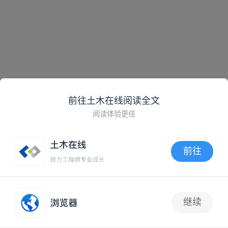
类型:轻型井点、喷射井点、射流泵井点、电渗井点法、管井
前往土木在线阅读全文
井点法、深井泵法
阅读体验更佳
适用范围：适用于粉、细砂、地下水位较高、有承压水、挖
基较深、坑壁不易稳定的土质基坑，在无砂的粘质土中不宜
前往
使用。井点类别的选择，宜按照土壤的渗透系数、要求降低
水位深度以及工程特点而定，见下表。
APP内打开
继续
3