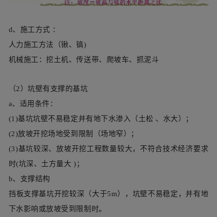
（2）坑壁有支撑的基坑
a、适用条件：
(1)基坑坑壁不易稳定并有地下水渗入（土松 、水大）；
(2)放坡开挖场地受到限制（场地窄）；
(3)基坑较深、放坡开挖工程数量较大，不符合技术经济要求
时(坑深、土方量大 )；
b、支撑结构
挡板支撑基坑开挖较深（大于5m），坑壁不易稳定，并有地
下水影响或放坡受到限制时。
喷射混凝土及锚杆支护1）当基坑受条件的限制，开挖深度
大，只能垂直或大坡度开挖，在地基土质较好、渗水量较小
的情况下，可用喷射混凝土或锚杆（锚索）挂网喷射混凝土
加固基坑坑壁，逐层开挖，逐层加固。2）当基坑为不稳定的
强风化岩质地基或淤泥质粘土时，可用锚杆挂网喷射混凝土