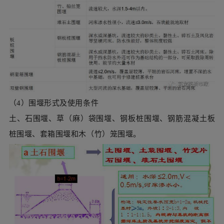
（4）围堰形式及使用条件
土、石围堰、草（麻）袋围堰、钢板桩围堰、钢筋混凝土板
桩围堰、套箱围堰和木（竹）笼围堰。