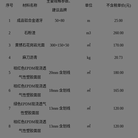
主要规格参数、
序号
材料名称
单位
不含税单价(元)
建议品牌
1
成品铝合金道牙
50×80
m
25.00
2
石粉渣
m3
260.00
3
黄锈石花岗岩光面
300×150×50
㎡
170.00
4
麻刀沥青
kg
20.73
桔红色EPDM现浇透
5
20mm 含划线
㎡
180.00
气性塑胶面层
桔红色EPDM现浇透
6
18mm 含划线
㎡
165.00
气性塑胶面层
绿色EPDM现浇透气
7
13mm 含划线
㎡
120.00
性塑胶面层
桔红色EPDM现浇透
8
13mm 含划线
㎡
120.00
气性塑胶面层