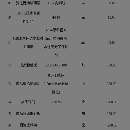
9
弹性丙烯酸面层
3mm 含划线
㎡
30.00
UPVC疏水盲管
10
Φ110
m
13.67
DN110
4mm厚粒径3-
C20浅灰色透水混凝
5mm 喷涂彩色
11
m2
43.00
土面层
水性高分子保护
剂
12
成品起跳板
1260×340×100
块
350.00
9.5×1 线径
13
成品聚乙烯球网
2.2mm(含配套球
套
280.00
网柱)
14
成品球门
5m×2m
个
1200.00
15
成品铅球抵趾板
块
220.00
16
圆管篮球架
套
4200.00