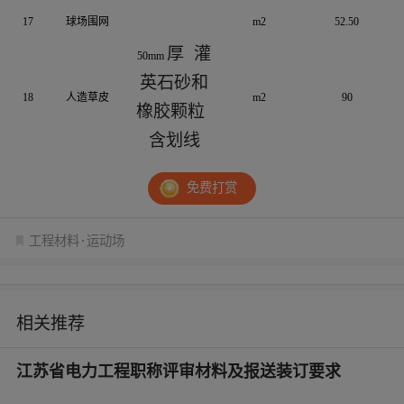
17
球场围网
m2
52.50
厚
灌
50mm
英石砂和
18
人造草皮
m2
90
橡胶颗粒
含划线
免费打赏
工程材料
运动场
相关推荐
江苏省电力工程职称评审材料及报送装订要求