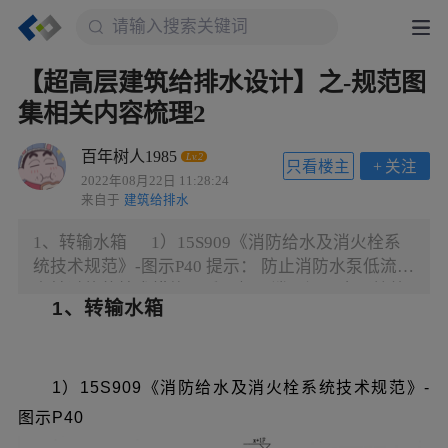
【超高层建筑给排水设计】之-规范图
集相关内容梳理2
百年树人1985
Lv.2
只看楼主
+
关注
2022年08月22日 11:28:24
来自于
建筑给排水
1、转输水箱 1）15S909《消防给水及消火栓系
统技术规范》-图示P40 提示： 防止消防水泵低流量
空转过热的技术措施可采用超压泄压阀、旁通管等
1、转输水箱
技术措施。（注：旁通管泄流到转输水箱，又流回
消防水池，不如直接泄压到消防水池或同级转输水
箱更方便，推荐采用 泄压阀 的形式泄压）
1）15S909《消防给水及消火栓系统技术规范》-
图示P40