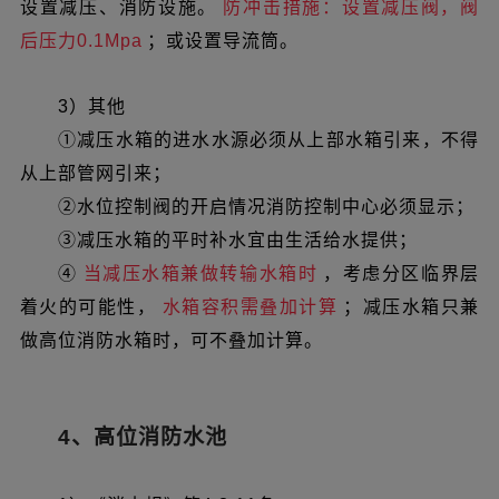
设置减压、消防设施。
防冲击措施：设置减压阀，阀
后压力0.1Mpa
；或设置导流筒。
3）其他
①减压水箱的进水水源必须从上部水箱引来，不得
从上部管网引来；
②水位控制阀的开启情况消防控制中心必须显示；
③减压水箱的平时补水宜由生活给水提供；
④
当减压水箱兼做转输水箱时
，考虑分区临界层
着火的可能性，
水箱容积需叠加计算
；减压水箱只兼
做高位消防水箱时，可不叠加计算。
4、高位消防水池