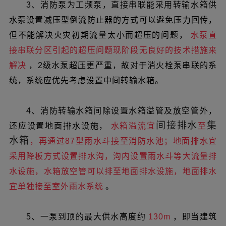
3、消防泵为工频泵，直接串联能采用转输水箱供
水泵设置减压型倒流防止器的方式可以避免压力回传，
但不能解决火灾初期流量太小而超压的问题，
水泵直
接串联分区引起的超压问题现阶段无良好的技术措施来
解决
，2级水泵超压更严重，故对于消火栓泵串联的系
统，系统应优先考虑设置中间转输水箱。
4、消防转输水箱间除设置水箱溢管及放空管外，
间接排水
集
还应设置地面排水设施，
水箱溢流宜
至
水箱
，再通过87型雨水斗接至消防水池；地面排水宜
采用降板方式设置排水沟，沟内设置雨水斗等大流量排
水设施，水箱放空管可以排至地面排水设施，地面排水
宜单独接至室外雨水系统
。
5、一泵到顶的最大供水高度约
130m
，即当建筑