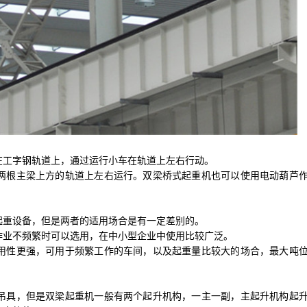
在工字钢轨道上，通过运行小车在轨道上左右行动。
两根主梁上方的轨道上左右运行。双梁桥式起重机也可以使用电动葫芦
起重设备，但是两者的适用场合是有一定差别的。
作业不频繁时可以选用，在中小型企业中使用比较广泛。
用性更强，可用于频繁工作的车间，以及起重量比较大的场合，最大吨
吊具，但是双梁起重机一般有两个起升机构，一主一副，主起升机构起