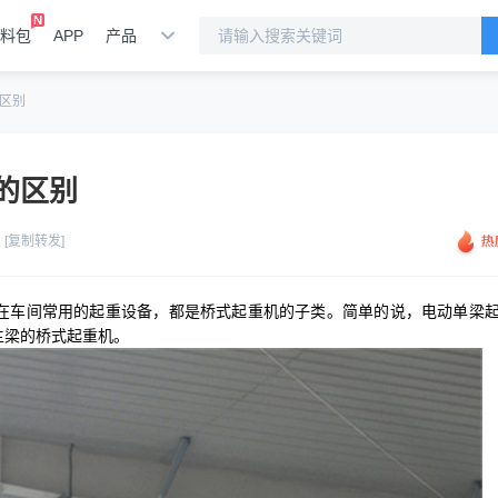
料包
APP
产品
区别
的区别
[复制转发]
在车间常用的起重设备，都是桥式起重机的子类。简单的说，电动单梁
主梁的桥式起重机。