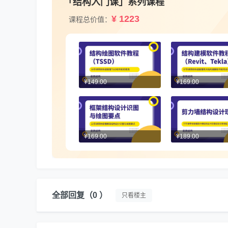
「结构入门课」系列课程
¥ 1223
课程总价值：
¥149.00
¥169.00
¥169.00
¥189.00
全部回复
（0 ）
只看楼主