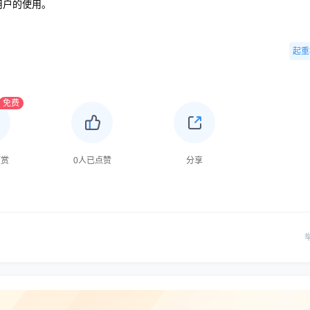
用户的使用。
起重
免费
打赏
0
人已点赞
分享