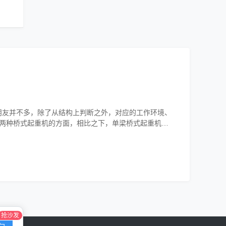
朋友并不多，除了从结构上判断之外，对应的工作环境、
这两种桥式起重机的方面，相比之下，单梁桥式起重机的
构使其安装工艺也很复杂。
抢沙发