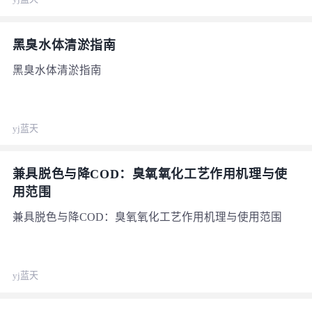
能量物质），电子受体 = 呼吸气体（接受电子完成能量代
谢）。 1.在好氧池中，微生物利用氧气进行代谢。 谁是电
子供体，谁提供了电子？ 有机物：污水中的易降解COD，
黑臭水体清淤指南
如BOD。
黑臭水体清淤指南
yj蓝天
兼具脱色与降COD：臭氧氧化工艺作用机理与使
用范围
兼具脱色与降COD：臭氧氧化工艺作用机理与使用范围
yj蓝天