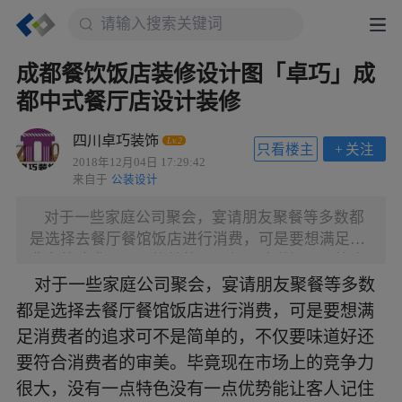
成都餐饮饭店装修设计图「卓巧」成
都中式餐厅店设计装修
四川卓巧装饰
Lv.2
只看楼主
+
关注
2018年12月04日 17:29:42
来自于
公装设计
对于一些家庭公司聚会，宴请朋友聚餐等多数都
是选择去餐厅餐馆饭店进行消费，可是要想满足消
费者的追求可不是简单的，不仅要味道好还要符合
消费者的审美。毕竟现在市场上的竞争力很大，没
对于一些家庭公司聚会，宴请朋友聚餐等多数
有一点特色没有一点优势能让客人记住餐饮店是很
都是选择去餐厅餐馆饭店进行消费，可是要想满
难在餐饮市场中占有一席之地的。 一、主题餐饮
足消费者的追求可不是简单的，不仅要味道好还
店装修 主题餐饮一种通过一个或多个主题为吸引
要符合消费者的审美。毕竟现在市场上的竞争力
标志的饮食餐厅场所，当消费者身临其中的时候，
很大，没有一点特色没有一点优势能让客人记住
经过观察和联想，进入期望的主题情境，重温某段