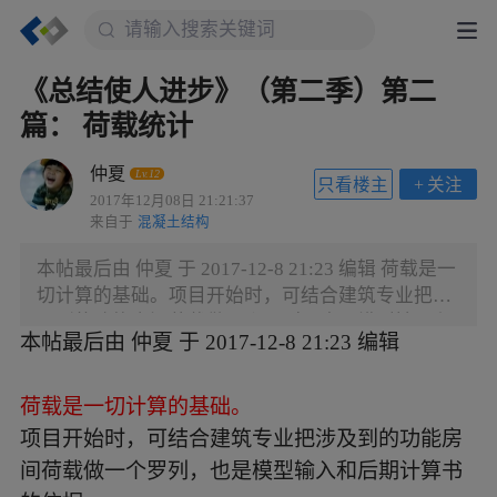
《总结使人进步》（第二季）第二
篇： 荷载统计
仲夏
Lv.12
只看楼主
+
关注
2017年12月08日 21:21:37
来自于
混凝土结构
本帖最后由 仲夏 于 2017-12-8 21:23 编辑 荷载是一
切计算的基础。项目开始时，可结合建筑专业把涉
及到的功能房间荷载做一个罗列，也是模型输入和
本帖最后由 仲夏 于 2017-12-8 21:23 编辑
后期计算书的依据。表格里面有标记的活荷载均在
荷载规范能查到，没有的需要甲方提供或根据以往
项目经验确定。恒荷载需根据建筑做法自行计算。
荷载是一切计算的基础。
多谢你的阅读，更感谢你中肯的评论和建议。
项目开始时，可结合建筑专业把涉及到的功能房
间荷载做一个罗列，也是模型输入和后期计算书