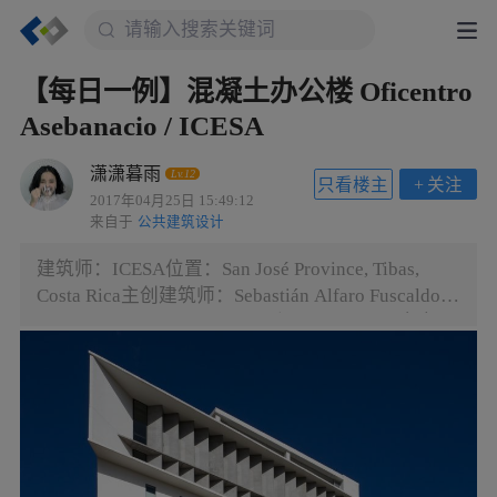
【每日一例】混凝土办公楼 Oficentro
Asebanacio / ICESA
潇潇暮雨
Lv.12
只看楼主
+
关注
2017年04月25日 15:49:12
来自于
公共建筑设计
建筑师：ICESA位置：San José Province, Tibas,
Costa Rica主创建筑师：Sebastián Alfaro Fuscaldo,
Cristian Cambronero Herra 面积：10500.0 平方米项
目年份：2017由于哥斯达黎加国家银行员工的不断
扩充，团结协会需要一个新的总部。他们设想不仅
需要一栋建筑，而且要建立一个公共的屋顶空间来
容纳具有共同价值观和协同效应的机构。