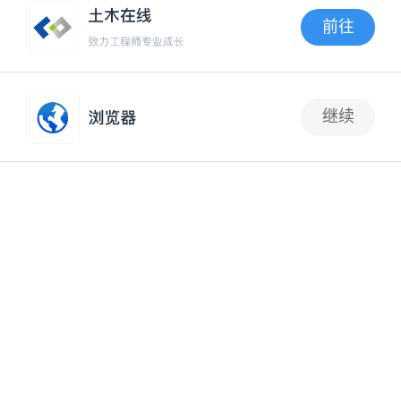
2024-05-30 11:12:33
建筑方案设计
前往
多层办公建筑设计：西班牙 KNEM 办公楼
APP内打开
2024-05-28 23:33:24
建筑方案设计
继续
104
白裳素羽，安之若兰 —— 北京高德大厦办公楼改造
2024-05-22 15:40:11
建筑方案设计
大型木结构办公楼：澳大利亚·科林伍德 T3 办公楼
2024-05-21 17:19:02
建筑构造
将闲置住宅楼改造为办公楼的创新性整合示范 | 北京
·办公环橙
2024-05-21 15:42:11