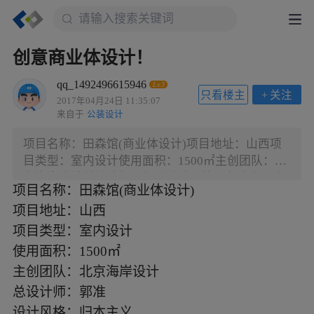
创意商业体设计！
qq_1492496615946
Lv.3
只看楼主
+
关注
2017年04月24日 11:35:07
来自于
公装设计
项目名称：田森馆(商业体设计)项目地址：山西项
目类型：室内设计使用面积：1500㎡主创团队：北
京海岸设计总设计师：郭准设计风格：归本主义 极
项目名称：田森馆(商业体设计)
致流畅的线条，一眼望去舒适美感并存。 开放明亮
项目地址：山西
的环境，拉近着你我的距离。 大自然给予的材料，
演绎着真挚的人生。 瞧！美丽的风景，正等着你
项目类型：室内设计
呢。 建筑外观 商业体设计打破传统封闭式空间，是
使用面积：1500㎡
一种开与闭的格局，在这里可以与自然零距离接
主创团队：北京海岸设计
触。花、草、树木身为大自然的装饰，也同样装饰
总设计师：郭准
着这个商业体的风采。巨大的玻璃墙，轻巧的结
设计风格：归本主义
构，挑空的设计，诉说着这个建筑的简洁与美感。