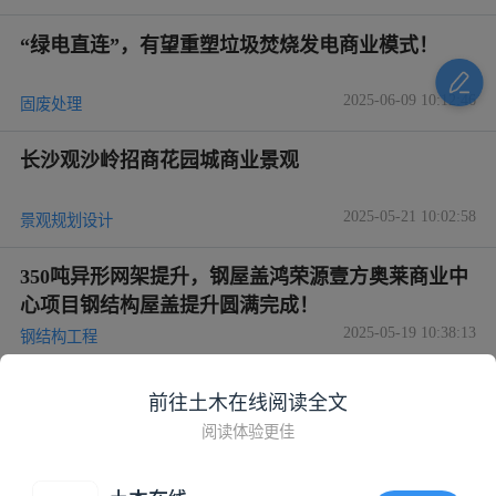
“绿电直连”，有望重塑垃圾焚烧发电商业模式！
2025-06-09 10:12:46
固废处理
长沙观沙岭招商花园城商业景观
2025-05-21 10:02:58
景观规划设计
350吨异形网架提升，钢屋盖鸿荣源壹方奥莱商业中
心项目钢结构屋盖提升圆满完成！
2025-05-19 10:38:13
钢结构工程
商业项目机电系统对室内净高的影响
前往土木在线阅读全文
阅读体验更佳
2025-05-08 10:27:11
电气资料库