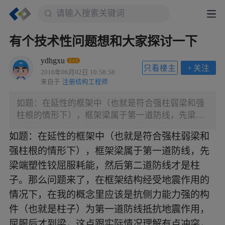
有个技术性问题想和大家探讨一下
ydhgxu
Lv.5
只看楼主
+
关注
2016年06月02日 10:58:58
来自于
注册结构工程师
如题：在延性的框架中（也就是符合强柱弱梁和强
柱根的情形下），框架梁属于第一道防线，先梁端
塑性铰屈服耗能，然后第二道防线才是柱子。那么
如题：在延性的框架中（也就是符合强柱弱梁和
问题来了，在框架结构经受地震作用的情况下，在
强柱根的情形下），框架梁属于第一道防线，先
我的概念里应该是抗侧力能力强的构件（也就是柱
子）为第一道防线抵抗地震作用，屈服后才到梁，
梁端塑性铰屈服耗能，然后第二道防线才是柱
这点跟实际情况理解有点冲突，求高人指点一下。
子。那么问题来了，在框架结构经受地震作用的
情况下，在我的概念里应该是抗侧力能力强的构
件（也就是柱子）为第一道防线抵抗地震作用，
屈服后才到梁，这点跟实际情况理解有点冲突，