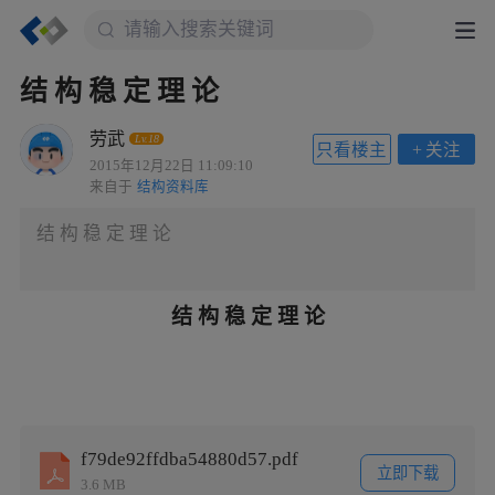
结 构 稳 定 理 论
劳武
Lv.18
只看楼主
+
关注
2015年12月22日 11:09:10
来自于
结构资料库
结 构 稳 定 理 论
结 构 稳 定 理 论
f79de92ffdba54880d57.pdf
立即下载
3.6 MB