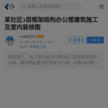
某社区3层框架结构办公楼建筑施工
及室内装修图
wsf662973
Lv.3
只看楼主
+
关注
2014年04月18日 11:18:15
来自于
建筑施工图
图纸简介： 改工程为杭州市萧山区3层框架结构办
公楼，建筑物抗震设防烈度为六度，抗震设防等级
四级。本图纸包括建筑设计总说明、工程做法、门
窗表、平、立、剖、楼梯详图、节点详图、装修
图，是一套已出蓝图施工图。 补充说明：该图纸深
度比较低，易懂，详图简单。装修图结合施工图。