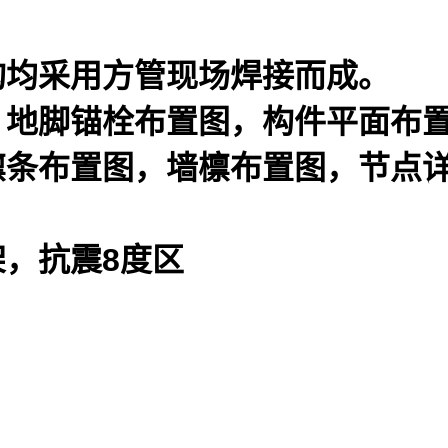
构均采用方管现场焊接而成。
，地脚锚栓布置图，构件平面布
檩条布置图，墙檩布置图，节点
，抗震8度区