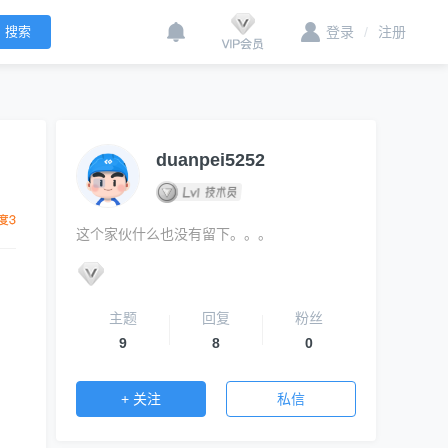
登录
/
注册
duanpei5252
这个家伙什么也没有留下。。。
主题
回复
粉丝
9
8
0
+ 关注
私信