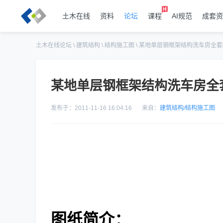
土木在线
资料
论坛
课程
AI规范
成套资
土木在线论坛
\
建筑结构
\
结构施工图
\
某地单层钢框架结构洗车房全套
某地单层钢框架结构洗车房全
发布于：2011-11-16 16:04:16
来自：
建筑结构
/
结构施工图
图纸简介：