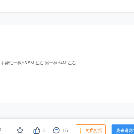
帮忙一棵H3.5M 左右 另一棵H4M 左右
|
|
|
|
|
0
15
关于我们
联系我们
网站声明
帮助中心
网站地图
土木在线手机版
免费打赏
我来说两