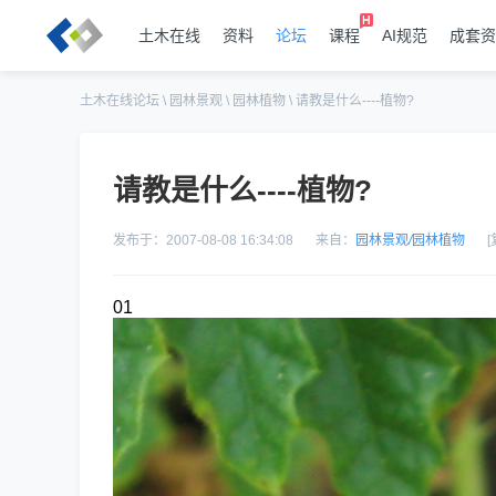
土木在线
资料
论坛
课程
AI规范
成套资
土木在线论坛
\
园林景观
\
园林植物
\
请教是什么----植物?
请教是什么----植物?
发布于：2007-08-08 16:34:08
来自：
园林景观
/
园林植物
01