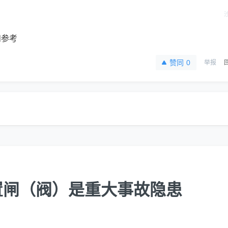
和参考
赞同
0
举报
置闸（阀）是重大事故隐患