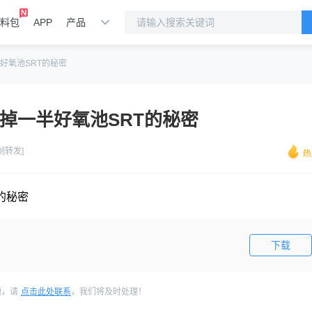
料包
APP
产品
好氧池SRT的秘密
砍掉一半好氧池SRT的秘密
制转发]
的秘密
下载
题，请
点击此处联系
，我们将及时处理！