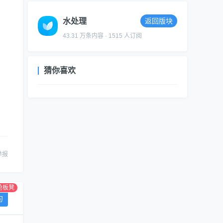
水处理
返回版块
43.31 万条内容 · 1515 人订阅
猜你喜欢
举报
抢板凳
句