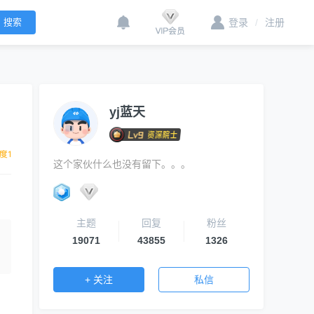
登录
/
注册
yj蓝天
这个家伙什么也没有留下。。。
主题
回复
粉丝
19071
43855
1326
+ 关注
私信