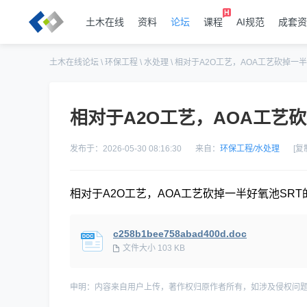
土木在线
资料
论坛
课程
AI规范
成套资
土木在线论坛
\
环保工程
\
水处理
\
相对于A2O工艺，AOA工艺砍掉一半
相对于A2O工艺，AOA工艺
发布于：2026-05-30 08:16:30
来自：
环保工程
/
水处理
[复
相对于A2O工艺，AOA工艺砍掉一半好氧池SRT
c258b1bee758abad400d.doc
文件大小 103 KB
申明：内容来自用户上传，著作权归原作者所有，如涉及侵权问