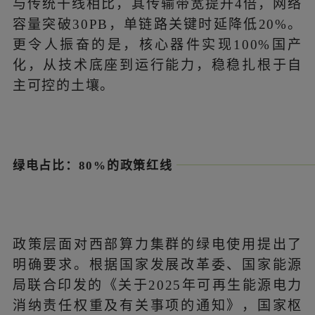
与传统干线相比，其传输带宽提升4倍，网络
容量突破30PB，单链路关键时延降低20%。
更令人振奋的是，核心器件实现100%国产
化，从技术底座到运行能力，稳稳扎根于自
主可控的土壤。
绿电占比：80%的政策红线
政策层面对西部算力集群的绿电使用提出了
明确要求。根据国家发展改革委、国家能源
局联合印发的《关于2025年可再生能源电力
消纳责任权重及有关事项的通知》，国家枢