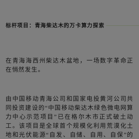
标杆项目：青海柴达木的万卡算力探索
在青海海西州柴达木盆地，一场数字革命正
在悄然发生。
由中国移动青海公司和国家电投黄河公司共
同投资建设的“中国移动柴达木绿色微电网算
力中心示范项目”已在格尔木市正式破土动
工。该项目是全球首个规模化利用荒漠化土
地和光伏能源“自发、自储、自用、自保”的