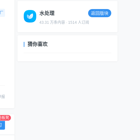
厂
水处理
返回版块
43.31 万条内容 · 1514 人订阅
猜你喜欢
举报
抢板凳
句