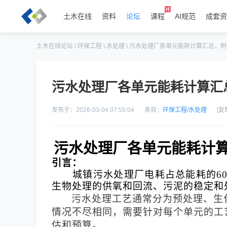
土木在线
资料
论坛
课程
AI规范
成套资
土木在线论坛
\
环保工程
\
水处理
\
污水处理厂各单元能耗计算汇总，附
污水处理厂各单元能耗计算汇
发布于：2026-03-04 07:55:04
来自：
环保工程
/
水处理
[复
污水处理厂各单元能耗计
引言：
城镇污水处理厂电耗占总能耗的
6
生物处理的供氧和回流、污泥的稳定和
污水处理工艺通常分为预处理、生
情况不尽相同，需要针对每个单元的工
估和预算。