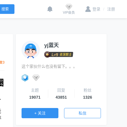
登录
/
注册
yj蓝天
这个家伙什么也没有留下。。。
圈
主题
回复
粉丝
、
19071
43851
1326
能
+ 关注
私信
评