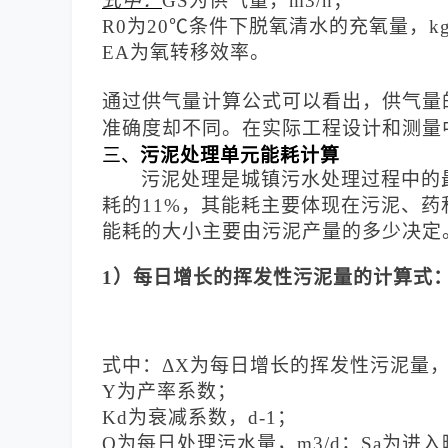
式中：
GS为供气量，m3/h；
R0为20℃条件下脱氧清水的充氧量，kg
EA为氧转移效率。
通过供气量计算公式可以看出，供气量
准确度却不同。在实际工程设计和测量
三
、
污泥处理单元能耗计算
污泥处理是城镇污水处理过程中的
耗的
11%，其能耗主要体现在
污泥、药
能耗的大小主要由污泥产量的多少决定
1）每日增长的挥发性污泥量的计算式
式中：
ΔX为每日增长的挥发性污泥量，k
Y为产率系数；
Kd为衰减系数，d-1；
Q为每日处理污水量，m3/d；Sa为进