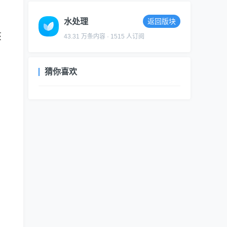
水处理
返回版块
该
43.31 万条内容 · 1515 人订阅
猜你喜欢