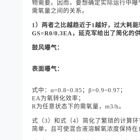
物需要。因而，要想确定实际运行中曝
需氧量之间的关系。
1）两者之比越趋近于1越好，过大耗
GS=R0/0.3EA，延克军给出了简化
鼓风曝气：
表面曝气：
式中：
α=0.8~0.85；β=0.9~0.97；
EA为氧转化效率；
R为任意状态下的需氧量，m3/h。
式（
3）和式（4）简化了繁琐的计算环
简单，且可使混合液溶解氧浓度保持在1.5~