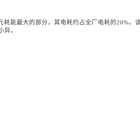
元耗能最大的部分，其电耗约占全厂电耗的
20%。
小异。