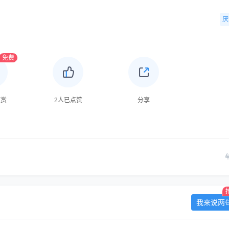
厌
免费
打赏
2
人已点赞
分享
我来说两