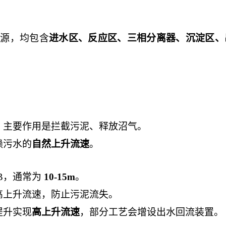
根源，均包含
进水区、反应区、三相分离器、沉淀区、
，主要作用是拦截污泥、释放沼气。
赖污水的
自然上升流速
。
SB，通常为
10-15m
。
高上升流速，防止污泥流失。
提升实现
高上升流速
，部分工艺会增设出水回流装置。