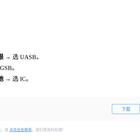
限
→ 选 UASB。
EGSB。
地
→ 选 IC。
下载
题，请
点击此处联系
，我们将及时处理！