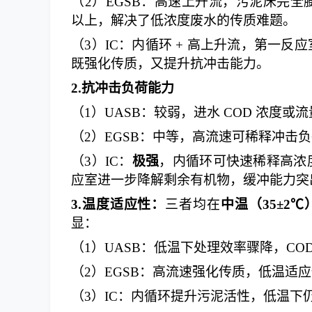
（
2
）
EGSB：高速上升流，污泥床完全膨
以上，解决了低浓度废水的传质难题。
（
3
）
IC：内循环 + 高上升流，第一反
既强化传质，又提升抗冲击能力。
2.
抗冲击负荷能力
（
1
）
UASB：较弱，进水 COD 浓度
（
2
）
EGSB：中等，高流速可稀释冲击
（
3
）
IC：
极强
，内循环可快速稀释高浓
应室进一步降解剩余有机物，缓冲能力突
3.
温度适应性
：
三者均在
中温（
35±2℃
显：
（
1
）
UASB：低温下处理效率骤降，COD
（
2
）
EGSB：高流速强化传质，低温适应
（
3
）
IC：内循环提升污泥活性，低温下