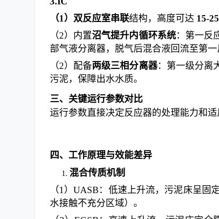
3.
IC
（
1
）
双反应室串联
结构，高度可达
15-2
（
2
）
内置
沼气提升内循环系统
：第一反
部气液分离器，脱气后混合液回流至第一
（
2
）
配备
两级三相分离器
：第一级分离
污泥，保障出水水质。
三、关键运行参数对比
运行参数直接决定反应器的处理能力和适
四、工作原理与效能差异
混合传质机制
1.
（
1
）
UASB：低速上升流，污泥床呈固
水接触不充分区域）。