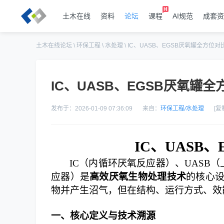
土木在线
资料
论坛
课程
AI规范
成套资
土木在线论坛
\
环保工程
\
水处理
\
IC、UASB、EGSB厌氧罐全方位对
IC、UASB、EGSB厌氧罐
发布于：2026-01-09 07:36:09
来自：
环保工程
/
水处理
[复
IC、UASB
IC（内循环厌氧反应器）、UASB
应器）是
高效厌氧生物处理技术
的核心
物并产生沼气，但在结构、运行方式、效
一、核心定义与技术溯源