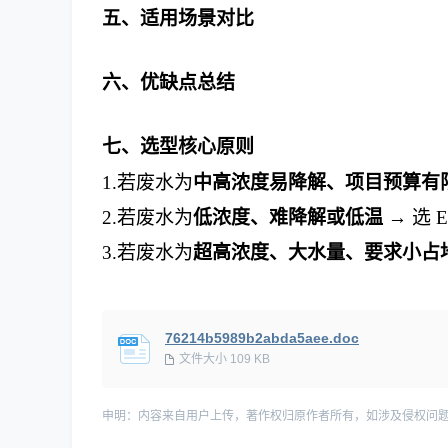
五、适用场景对比
六、优缺点总结
七、选型核心原则
1.
若废水为
中高浓度易降解、项目预算有
2.
若废水为
低浓度、难降解或低温
→ 选 
3.
若废水为
超高浓度、大水量、要求小占
76214b5989b2abda5aee.doc
文件大小 109 KB
申明：内容来自用户上传，著作权归原作者所有，如涉及侵权问