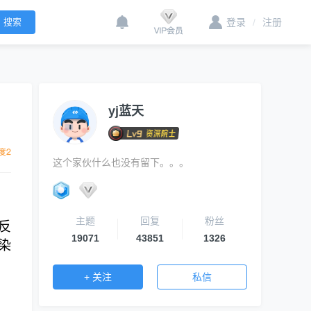
登录
/
注册
yj蓝天
这个家伙什么也没有留下。。。
主题
回复
粉丝
反
19071
43851
1326
染
：
+ 关注
私信