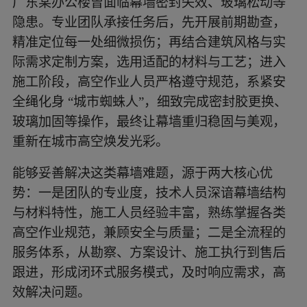
广东某办公楼曾面临幕墙密封失效、玻璃松动等
换、玻璃加固等操作，最终让幕墙重归稳固与美
隐患。专业团队承接任务后，先开展前期勘查，
观，重新在城市高空焕发光彩。
精准定位每一处细微损伤；再结合建筑风格与实
际需求定制方案，选用适配的材料与工艺；进入
施工阶段，高空作业人员严格遵守规范，系紧安
全绳化身 “城市蜘蛛人”，细致完成密封胶更换、
玻璃加固等操作，最终让幕墙重归稳固与美观，
重新在城市高空焕发光彩。
能够妥善解决这类幕墙难题，源于两大核心优
势：一是团队的专业度，技术人员深谙幕墙结构
与材料特性，施工人员经验丰富，熟练掌握各类
高空作业规范，兼顾安全与质量；二是全流程的
服务体系，从勘察、方案设计、施工执行到售后
跟进，形成闭环式服务模式，及时响应需求，高
效解决问题。