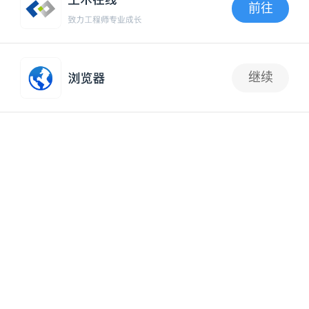
前往
《渭南市城市建筑垃圾管理办法（征求意见稿）》
APP内打开
发布！
2024-11-05 09:35:07
环保法规
继续
抢沙发
南方多雨城市建筑小区海绵化建设后跟踪研究
2024-09-29 13:57:22
给排水资料库
规范城市建筑垃圾处置核准，四川这样做→
2024-09-27 11:29:08
固废处理
城市建筑垃圾“变废为宝” 支撑铺设成都这两公里道
路
2024-09-11 09:54:17
固废处理