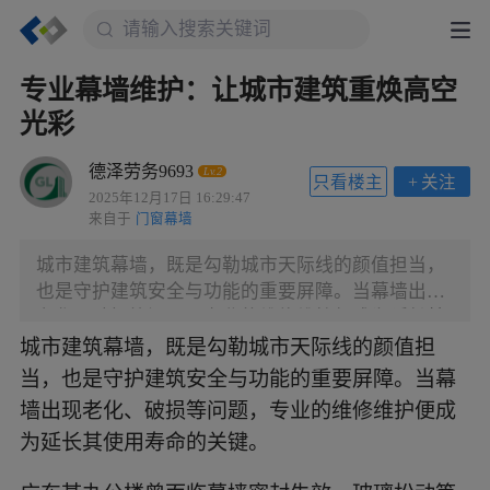
专业幕墙维护：让城市建筑重焕高空
光彩
德泽劳务9693
Lv.2
只看楼主
+
关注
2025年12月17日 16:29:47
来自于
门窗幕墙
城市建筑幕墙，既是勾勒城市天际线的颜值担当，
也是守护建筑安全与功能的重要屏障。当幕墙出现
老化、破损等问题，专业的维修维护便成为延长其
使用寿命的关键。 广东某办公楼曾面临幕墙密封失
城市建筑幕墙，既是勾勒城市天际线的颜值担
效、玻璃松动等隐患。专业团队承接任务后，先开
当，也是守护建筑安全与功能的重要屏障。当幕
展前期勘查，精准定位每一处细微损伤；再结合建
墙出现老化、破损等问题，专业的维修维护便成
筑风格与实际需求定制方案，选用适配的材料与工
为延长其使用寿命的关键。
艺；进入施工阶段，高空作业人员严格遵守规范，
系紧安全绳化身 “城市蜘蛛人”，细致完成密封胶更