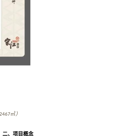
㎡
）
2467
二、
项目概念