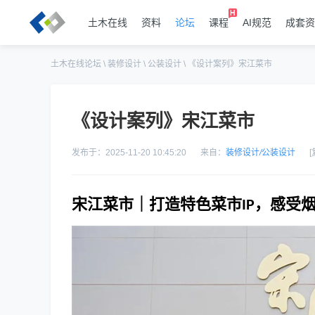
土木在线
资料
论坛
课程
AI规范
成套资
土木在线论坛
\
装修设计
\
公装设计
\
《设计案列》宋江菜市
《设计案列》宋江菜市
发布于：2025-11-20 10:45:20
来自：
装修设计
/
公装设计
宋江菜市｜打造特色菜市
，感受
IP