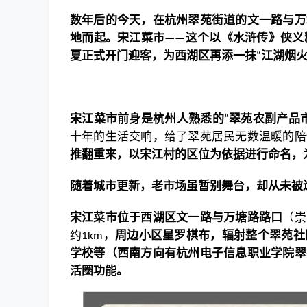
数年后的今天，在杭州翠苑街道的文一路与万
地而起。宋江菜市
这个以《水浒传》侠义
——
夏正式开门迎客，为西湖区再添一抹
江湖烟
“
宋江菜市前身是杭州人熟悉的
翠苑农副产品
“
十年的生活交响，给了翠苑居民无数温暖的陪
推翻重来，以宋江村的区位为依据进行命名，
随着城市更新，老市场虽暂别舞台，却从未被
宋江菜市位于西湖区文一路与万塘路路口
（崇
约
，
周边小区星罗棋布，辐射整个翠苑社
1km
学校等（西南方向有杭州电子信息职业学院翠
活圈功能。