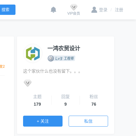
登录
/
注册
一鸿农贸设计
这个家伙什么也没有留下。。。
主题
回复
粉丝
179
9
76
+ 关注
私信