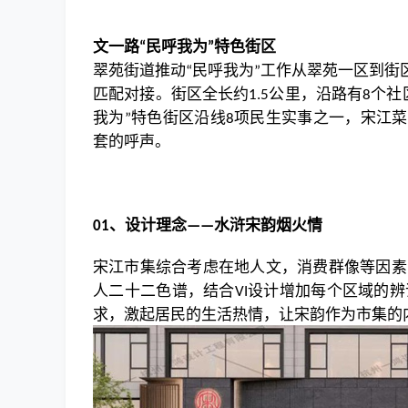
文一路
民呼我为
特色街区
“
”
翠苑街道推动
民呼我为
工作从翠苑一区到街
“
”
匹配对接。街区全长约
公里，沿路有
个社
1.5
8
我为
特色街区沿线
项民生实事之一，宋江菜
”
8
套的呼声。
、
设计理念
水浒宋韵烟火情
01
——
宋江市集综合考虑在地人文，消费群像等因素
人二十二色谱，结合
设计增加每个区域的辨
VI
求，激起居民的生活热情，让宋韵作为市集的