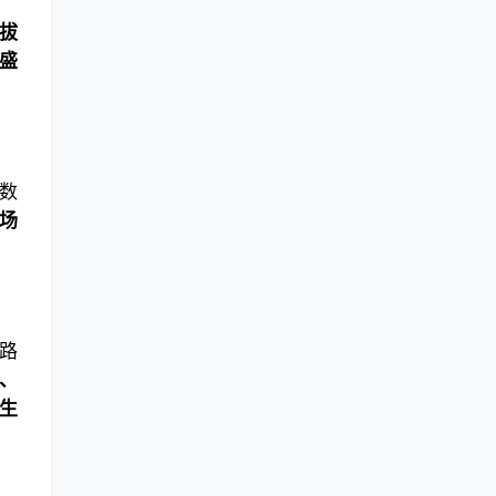
拔
盛
数
场
路
、
生