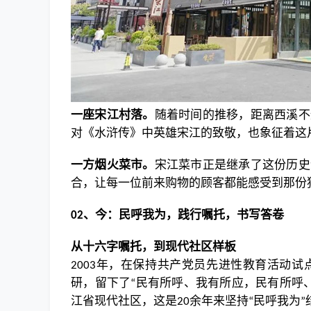
一座宋江村落。
随着时间的推移，距离西溪不
对《水浒传》中英雄宋江的致敬，也象征着这
一方烟火菜市。
宋江菜市正是继承了这份历史
合，让每一位前来购物的顾客都能感受到那份
、
今：民呼我为，践行嘱托，
书写答卷
02
从十六字嘱托，到现代社区样板
年，在保持共产党员先进性教育活动试
2003
研，留下了
民有所呼、我有所应，民有所呼
“
江省现代社区，这是
余年来坚持
民呼我为
20
“
”