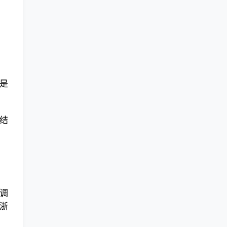
是
结
调
浙