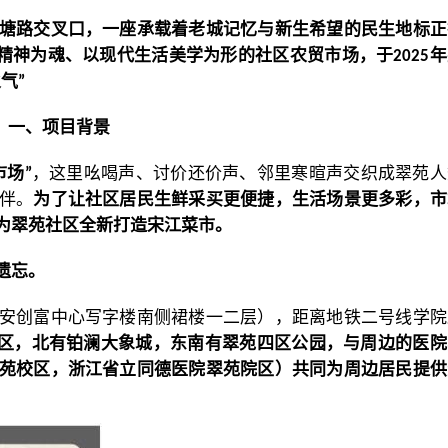
塘路交叉口，一座承载着老城记忆与新生希望的民生地标正
精神为魂、以现代生活美学为形的社区农贸市场，于
年
2025
火气
”
一、
项目背景
市场
，这里吆喝声、讨价还价声、邻里寒暄声交织成翠苑人
”
伴。
为了让社区居民生鲜采买更便捷，生活场景更多彩，市
为翠苑社区全新打造宋江菜市。
遗忘。
安创富中心写字楼南侧裙楼一二层），距离地铁二号线学院
区，北有铂澜大象城，东南有翠苑四区公园，与周边的医院
苑校区，浙江省立同德医院翠苑院区）共同为周边居民提供