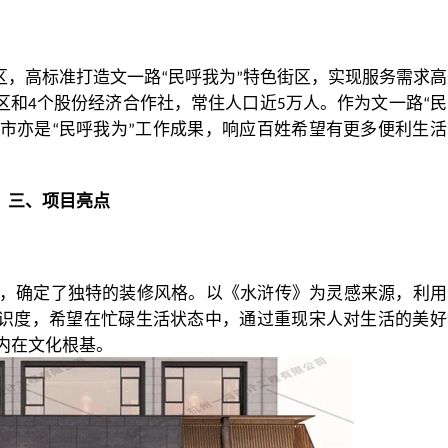
区，高标准打造文一路
民呼我为
特色街区，实现服务需求高
“
”
区和
个股份经济合作社，常住人口近
万人。作为文一路
民
4
5
“
市亦是
民呼我为
工作成果，响应百姓希望有更多便利生活
“
”
三、
项目亮点
，确定了独特的装修风格。以《水浒传》为灵感来源，利用
识度，希望在忙碌生活状态中，通过重现宋人对生活的美好
内在文化根基。