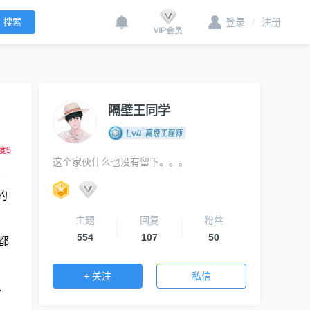
登录
/
注册
隔壁王同学
这个家伙什么也没有留下。。。
的
主题
回复
粉丝
554
107
50
都
+ 关注
私信
入