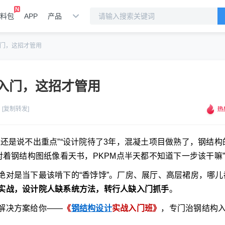
料包
APP
产品
门，这招才管用
入门，这招才管用
[复制转发]
还是说不出重点”“设计院待了3年，混凝土项目做熟了，钢结构
对着钢结构图纸像看天书，PKPM点半天都不知道下一步该干嘛”
绝对是当下最该啃下的“香饽饽”。厂房、展厅、高层裙房，哪儿
实战，设计院人缺系统方法，转行人缺入门抓手
。
解决方案给你——
《
钢结构设计
实战入门班》
，专门治钢结构