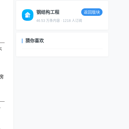
钢结构工程
返回版块
46.53 万条内容 · 1218 人订阅
猜你喜欢
不
房
计
人