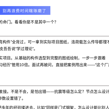
，别再浪费时间瞎琢磨了
的命门。看看你是不是其中一个？
受弯构件”全背过，可一拿到实际项目图纸，连荷载怎么传导都理
支吾吾说“学过理论”。
实项目。从基础的构件选型到完整的图纸绘制，一步一步跟着
习经历”管用10倍。面试再被问，直接把案例甩出来——“这个厂
。
敢接。不是不会，是怕出错——抗震等级怎么定？节点怎么设
心参数设置错了。
把多年的经验揉进去，比如“同样是门式钢架，怎么设计能比别