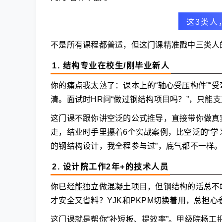
这3类人
不是所有课程都普适，但这门课精准戳中三类人
1. 结构专业在校生/刚毕业新人
你的痛点我太熟了：课本上的“轴心受压构件”“
清。面试时HR问“做过钢结构项目吗？”，只能支
这门课不跟你讲空泛的公式推导，直接带你做真
走，结业时手里攥着6个实战案例，比空泛的“学
的钢结构设计，我全程参与过”，底气都不一样
2. 设计院工作2年+的技术人员
你已经能独立做混凝土项目，但钢结构的活总不
才安全又省料？YJK和PKPM切换着用，总担
这门课就是帮你“补短板、提效率”。甲级院杨工