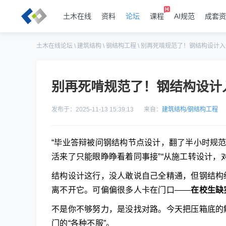
土木在线
资料
论坛
课程
AI规范
成套资
土木在线论坛
\
建筑结构
\
钢结构工程
\
别再死啃规范了！钢结构设计入
别再死啃规范了！钢结构设计
发布于：2025-11-13 15:39:13
来自：
建筑结构
/
钢结构工程
“毕业答辩被问钢结构节点设计，翻了半小时规范
活来了只能眼睁睁看着同事接”“从施工转设计，
结构设计这行，没人敢说自己全精通，但钢结构
离不开它。可偏偏很多人卡在门口——
在校生缺
不是你不够努力，是没找对路。今天把压箱底的
门的“各种不服”。