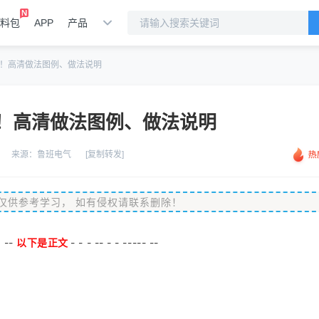
料包
APP
产品
！高清做法图例、做法说明
！高清做法图例、做法说明
来源：
鲁班电气
[复制转发]
仅供参考学习，
如有侵权请联系删除！
-
--
以下是正文
-
-
-
--
-
-
-----
--