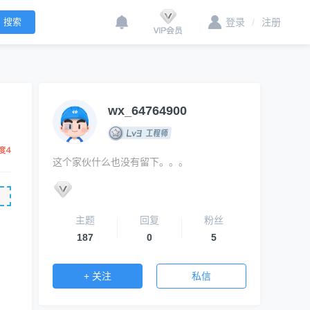
登录
/
注册
wx_64764900
这个家伙什么也没有留下。。。
主题
回复
粉丝
187
0
5
+ 关注
私信