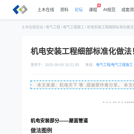
土木在线
资料
论坛
课程
AI规范
成套资
土木在线论坛
\
电气工程
\
电气工程施工
\
机电安装工程细部标准化做法
机电安装工程细部标准化做法
发布于：2025-09-05 10:21:05
来自：
电气工程
/
电气工程施工
本文来源：机电天下
等
,感谢原作者分享，
本文
-
-
-
--
-
-
----
机电安装部分——屋面管道
做法图例