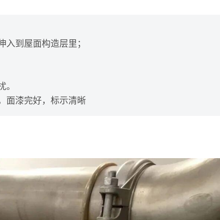
禁伸入到屋面构造层里；
扰。
理，面漆完好，标示清晰