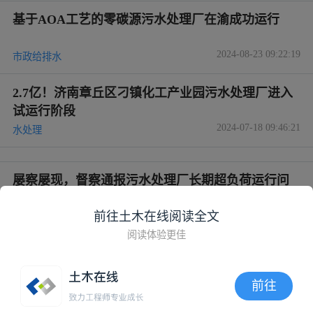
基于AOA工艺的零碳源污水处理厂在渝成功运行
2024-08-23 09:22:19
市政给排水
2.7亿！济南章丘区刁镇化工产业园污水处理厂进入
试运行阶段
2024-07-18 09:46:21
水处理
屡察屡现，督察通报污水处理厂长期超负荷运行问
题，如何破解？
前往土木在线阅读全文
2024-07-02 10:12:39
市政给排水
阅读体验更佳
反硝化滤池在天津某工业园区污水处理厂的运行效
果
前往
2024-05-25 06:21:52
水处理