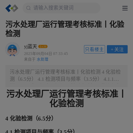
污水处理厂运行管理考核标准丨化验
检测
yj蓝天
Lv.16
只看楼主
+
关注
2025年09月04日 07:33:45
来自于
水处理
污水处理厂运行管理考核标准丨化验检测 4 化验检
测（6.5分） 4.1 检测项目与频率（3.5分） 4.1.1取
样评价要求：污水、污泥取样时应选择工艺流程各
污水处理厂运行管理考核标准丨
阶段具有代表性的位置作为取样点，并符合现行国
家标准《城镇污水处理厂污染物排放标准》中对取
化验检测
样的有关规定。（0.5分） ——评价内容与方法
（1）总进水口处取进水水样，应避开厂内排放污
4 化验检测（6.5分）
水的影响，宜为细格栅前水下1m处。取样口做好标
示。混合水样可自动或人工采集。（2）总出水口
4.1 检测项目与频率（3.5分）