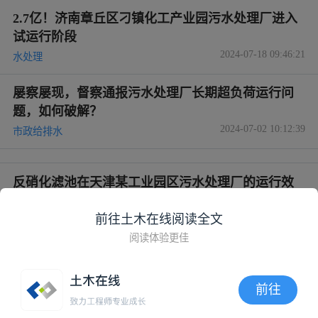
2.7亿！济南章丘区刁镇化工产业园污水处理厂进入
试运行阶段
2024-07-18 09:46:21
水处理
屡察屡现，督察通报污水处理厂长期超负荷运行问
题，如何破解？
2024-07-02 10:12:39
市政给排水
反硝化滤池在天津某工业园区污水处理厂的运行效
果
2024-05-25 06:21:52
前往土木在线阅读全文
水处理
阅读体验更佳
设计规模3万m3/d｜新疆库尔勒市上库高新区石化园
污水处理厂开始运行
前往
2024-05-07 09:29:53
水处理