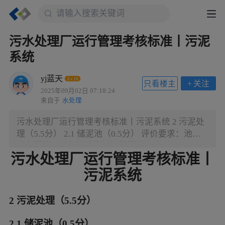
污水处理厂运行管理考核标准丨污泥
系统
yj蓝天
Lv.16
只看楼主
+
关注
2025年09月02日 07:18:24
来自于
水处理
污水处理厂运行管理考核标准丨污泥系统 2 污泥处
理（5.5分） 2.1 储泥池（0.5分） 评价要求：池内
设有搅拌器，保持池内污泥的搅拌混合。 ——评价
污水处理厂运行管理考核标准丨
内容与方法 （1）查看储泥池运行是否正常，查运
行记录。 （2）定期对储泥清池维护。（每三年一
污泥系统
次） （3）储泥池液位与污泥泵房剩余污泥泵有联
动控制，确保储泥池液位在设计范围之内。 ——评
2 污泥处理（5.5分）
分标准 （1）储泥池未正常运行，减0.5分；
2.1 储泥池（0.5分）