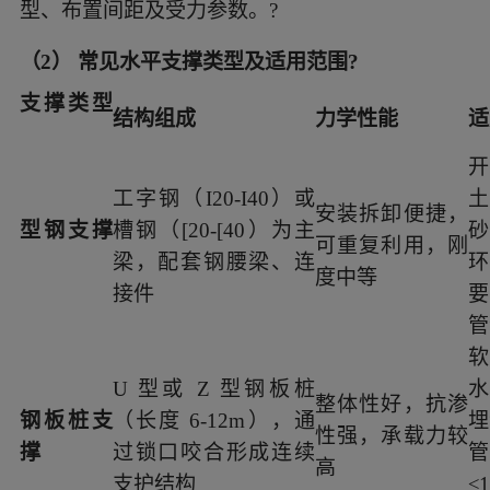
型、布置间距及受力参数。?
（2） 常见水平支撑类型及适用范围?
支撑类型
结构组成
力学性能
开
工字钢（I20-I40）或
安装拆卸便捷，
型钢支撑
槽钢（[20-[40）为主
可重复利用，刚
梁，配套钢腰梁、连
度中等
接件
U 型或 Z 型钢板桩
整体性好，抗渗
钢板桩支
（长度 6-12m），通
埋
性强，承载力较
撑
过锁口咬合形成连续
高
支护结构
≤