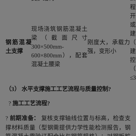
开
现场浇筑钢筋混凝土
梁（截面尺寸
钢筋混凝
刚度大，承载力
300×500mm-
土支撑
强，变形小
600×800mm），配套
混凝土腰梁
≤
（3） 水平支撑施工工艺流程与质量控制?
?
施工工艺流程?
?
前期准备：
复核支撑轴线位置与标高，检查支
撑材料质量（型钢需提供力学性能检测报告，钢