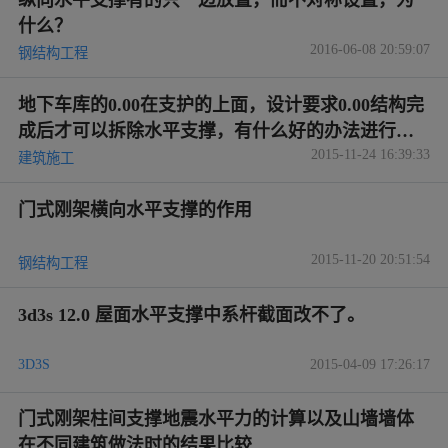
什么？
2016-06-08 20:59:07
钢结构工程
地下车库的0.00在支护的上面，设计要求0.00结构完
成后才可以拆除水平支撑，有什么好的办法进行拆
2015-11-24 16:39:33
除
建筑施工
门式刚架横向水平支撑的作用
2015-11-20 20:51:54
钢结构工程
3d3s 12.0 屋面水平支撑中系杆截面改不了。
3D3S
2015-04-09 17:26:17
门式刚架柱间支撑地震水平力的计算以及山墙墙体
在不同建筑做法时的结果比较