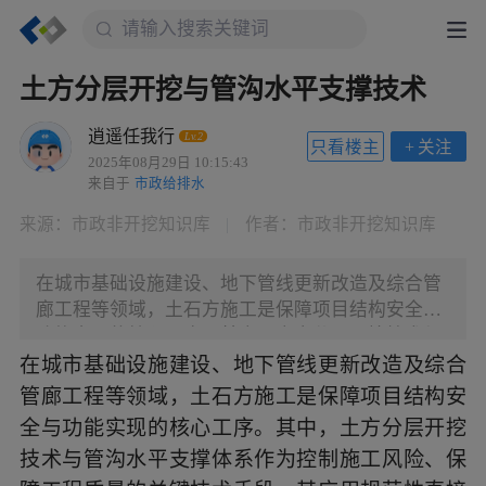
土方分层开挖与管沟水平支撑技术
逍遥任我行
Lv.2
只看楼主
+
关注
2025年08月29日 10:15:43
来自于
市政给排水
来源：
市政非开挖知识库
|
作者：
市政非开挖知识库
在城市基础设施建设、地下管线更新改造及综合管
廊工程等领域，土石方施工是保障项目结构安全与
功能实现的核心工序。其中，土方分层开挖技术与
管沟水平支撑体系作为控制施工风险、保障工程质
在城市基础设施建设、地下管线更新改造及综合
量的关键技术手段，其应用规范性直接关联工程安
管廊工程等领域，土石方施工是保障项目结构安
全稳定性、施工效率及投资效益。近年来，部分工
全与功能实现的核心工序。其中，土方分层开挖
程因未严格执行分层开挖工艺或水平支撑体系设计
技术与管沟水平支撑体系作为控制施工风险、保
施工不当，引发基坑坍塌、周边建（构）筑物沉