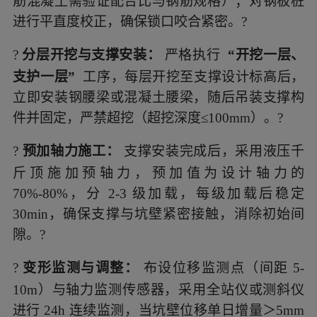
筋混凝土需验证配合比与钢筋规格）；对钢板桩
进行平直度校正，确保锁口咬合紧密。?
?
分层开挖与支撑安装：
严格执行
“开挖一层、
支护一层”
工序，每层开挖至支撑设计标高后，
立即安装钢腰梁或混凝土腰梁，随后吊装支撑构
件并固定，严禁超挖（超挖深度≤100mm）。?
?
预加轴力施工：
支撑安装完成后，采用液压千
斤顶施加预轴力，预加值为设计轴力的
70%-80%，分 2-3 级加载，每级加载后稳定
30min，确保支撑与坑壁紧密接触，消除初始间
隙。?
?
变形监测与调整：
布设位移监测点（间距 5-
10m）与轴力监测传感器，采用全站仪或测斜仪
进行 24h 连续监测，当坑壁位移单日增量＞5mm