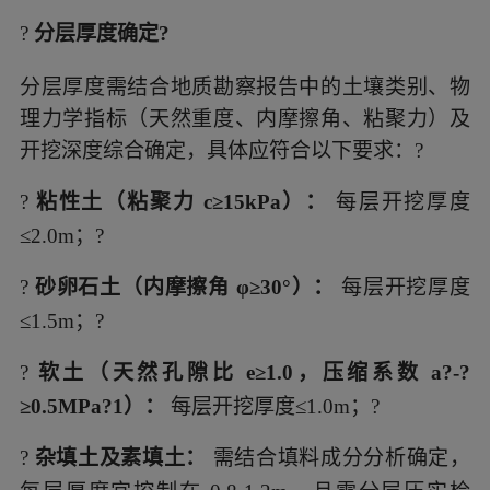
?
分层厚度确定?
分层厚度需结合地质勘察报告中的土壤类别、物
理力学指标（天然重度、内摩擦角、粘聚力）及
开挖深度综合确定，具体应符合以下要求：?
?
粘性土（粘聚力 c≥15kPa）：
每层开挖厚度
≤2.0m；?
?
砂卵石土（内摩擦角 φ≥30°）：
每层开挖厚度
≤1.5m；?
?
软土（天然孔隙比 e≥1.0，压缩系数 a?-?
≥0.5MPa?1）：
每层开挖厚度≤1.0m；?
?
杂填土及素填土：
需结合填料成分分析确定，