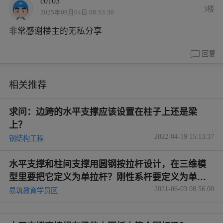
c0103
3楼
2025年09月04日 08:53:30
非常感谢楼主的无私分享
回复
相关推荐
求问：边跨的水平支撑应该设置在柱子上还是梁
上？
2022-04-19 15:13:37
钢结构工程
水平支撑和柱间支撑用圆钢按拉杆设计，在三维模
型里要把它定义为单拉杆？刚性系杆要定义为单压
2021-06-03 08:56:00
杆？
易筑教育学员区