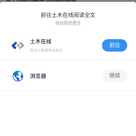
2015-02-28 11:54:23
钢结构工程
前往土木在线阅读全文
钢屋盖的水平支撑布置原则是什么？多远布置一道
阅读体验更佳
2015-01-10 10:09:10
钢结构工程
前往
APP内打开
关于内支撑水平剪刀撑问题
继续
2014-11-25 19:55:54
建筑施工图
2
一个门式钢架房屋，只有23米长，跨度19.3米，可不
可以不设屋面水平支撑和柱间支撑？
2014-11-08 16:37:21
钢结构工程
四面敞开的钢结构停车棚屋面要做水平支撑吗？